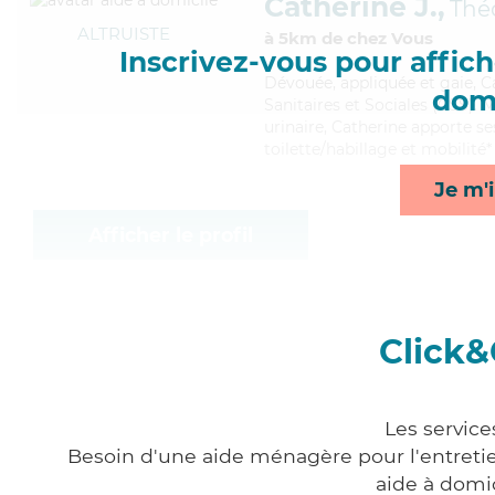
Catherine J.,
Thé
ALTRUISTE
à 5km de chez Vous
Inscrivez-vous pour affiche
Dévouée
, appliquée et gaie, 
domi
Sanitaires et Sociales (CSS). M
urinaire, Catherine apporte se
toilette/habillage et mobilité*
Je m'i
Afficher le profil
Click&
Les service
Besoin d'une aide ménagère pour l'entretien
aide à domi