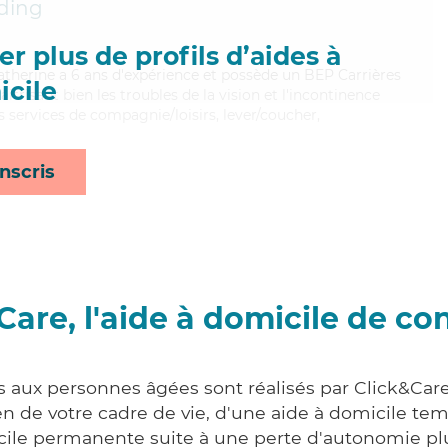
ding
r plus de profils d’aides à
Catherine a 6 ans d'expérience et possède un BEP Carrières
cile
aitrisant bien les troubles de la vision et l'incontinence
s services de compagnie/loisirs, lever/coucher,
nscris
Care, l'aide à domicile de co
s aux personnes âgées sont réalisés par Click&Car
 de votre cadre de vie, d'une aide à domicile tem
cile permanente suite à une perte d'autonomie pl