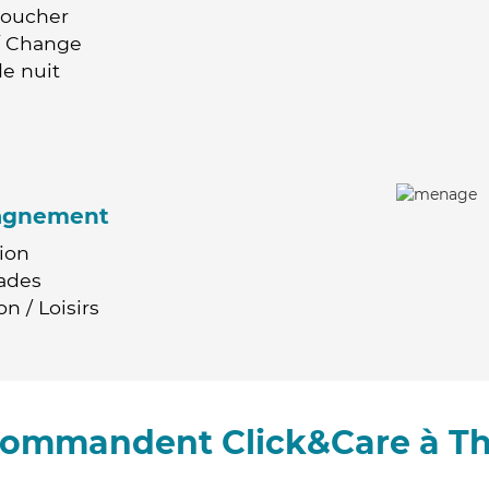
Coucher
 / Change
e nuit
agnement
ion
ades
n / Loisirs
ecommandent Click&Care à T