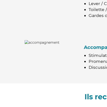
Lever / 
Toilette
Gardes d
Accomp
Stimulat
Promen
Discussio
Ils r