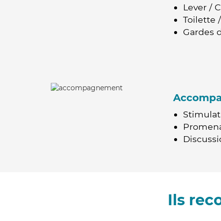
Lever / 
Toilette
Gardes d
Accomp
Stimulat
Promen
Discussio
Ils re