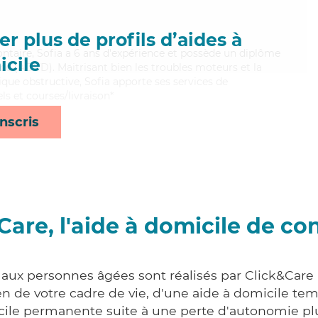
n
r plus de profils d’aides à
lontaire, Sofia a 6 ans d'expérience et possède un diplôme
cile
e (ADVD). Maitrisant bien les troubles moteurs et la
e obstructive, Sofia apporte ses services de
ls et courses/livraison*
nscris
Care, l'aide à domicile de co
 aux personnes âgées sont réalisés par Click&Care
 de votre cadre de vie, d'une aide à domicile tem
cile permanente suite à une perte d'autonomie pl