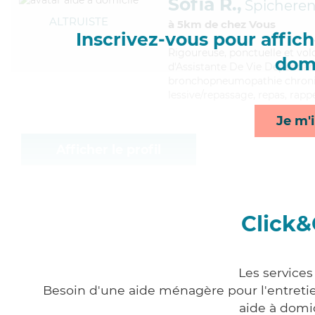
Sofia R.,
Spichere
ALTRUISTE
à 5km de chez Vous
Inscrivez-vous pour affiche
Rigoureuse
, ponctuelle et vo
domi
d'Assistante De Vie Dépendanc
bronchopneumopathie chroniqu
lessive/repassage, repas, rappe
Je m'i
Afficher le profil
Click&
Les services
Besoin d'une aide ménagère pour l'entretien
aide à domi