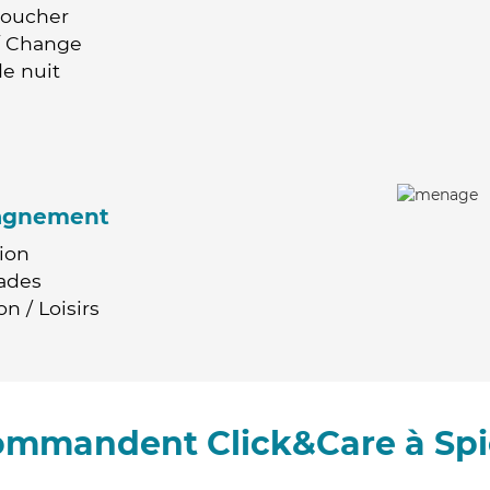
Coucher
 / Change
e nuit
agnement
ion
ades
n / Loisirs
commandent Click&Care à Sp