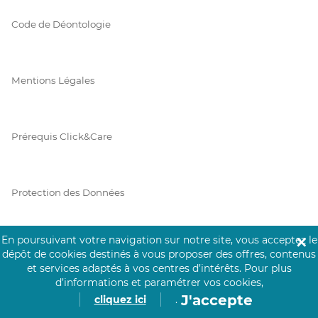
Code de Déontologie
Mentions Légales
Prérequis Click&Care
Protection des Données
En poursuivant votre navigation sur notre site, vous acceptez le
✕
Vie Privée
dépôt de cookies destinés à vous proposer des offres, contenus
et services adaptés à vos centres d’intérêts.
Pour plus
d’informations et paramétrer vos cookies,
J'accepte
cliquez ici
.
PAIEMENT SÉCURISÉ