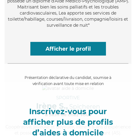
possède un diplôme d'Aide Médico-Psychologique (AMP).
Maitrisant bien les soins palliatifs et les troubles
cardiovasculaires, Lea apporte ses services de
toilette/habillage, courses/livraison, compagnie/loisirs et
surveillance de nuit*
Afficher le profil
Présentation déclarative du candidat, soumise à
vérification avant toute mise en relation
SPORTIVE
Irène S.,
Spicheren
Inscrivez-vous pour
à 5km de chez Vous
afficher plus de profils
Coopérative
, joyeuse et dévouée, Irène a 8 ans d'expérience
d’aides à domicile
et possède un diplôme d'Etat d'aide-soignant (AS).