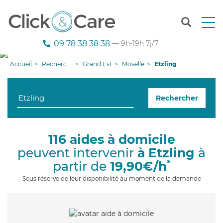
T
o
g
09 78 38 38 38
— 9h-19h 7j/7
g
l
Accueil
Recherche aide à domicile
Grand Est
Moselle
Etzling
e
n
a
Rechercher
v
i
g
a
116 aides à domicile
t
peuvent intervenir
à Etzling
à
i
o
*
partir de
19,90€/h
n
Sous réserve de leur disponibilité au moment de la demande