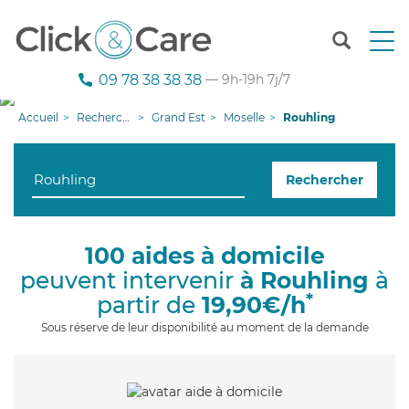
T
o
g
09 78 38 38 38
— 9h-19h 7j/7
g
l
Accueil
Recherche aide à domicile
Grand Est
Moselle
Rouhling
e
n
a
Rechercher
v
i
g
a
100 aides à domicile
t
peuvent intervenir
à Rouhling
à
i
o
*
partir de
19,90€/h
n
Sous réserve de leur disponibilité au moment de la demande