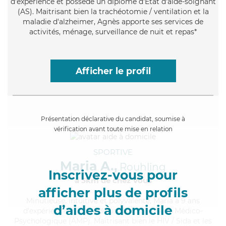
d'expérience et possède un diplôme d'Etat d'aide-soignant
(AS). Maitrisant bien la trachéotomie / ventilation et la
maladie d'alzheimer, Agnès apporte ses services de
activités, ménage, surveillance de nuit et repas*
Afficher le profil
Présentation déclarative du candidat, soumise à
vérification avant toute mise en relation
SPORTIVE
Maria A.,
Rouhling
Inscrivez-vous pour
à 5km de chez Vous
afficher plus de profils
Minutieuse
, intuitive et polyvalente, Maria a 9 ans
d’aides à domicile
d'expérience et possède un diplôme d'Aide Médico-
Psychologique (AMP). Maitrisant bien le HIV / Sida et les