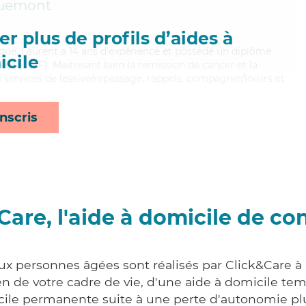
uemont
r plus de profils d’aides à
iqué, Laurent a 14 ans d'expérience et possède un diplôme
cile
es (ADVF). Maitrisant bien la rémission de cancer et la
services de lessive/repassage, rappels, compagnie/loisirs et
nscris
Care, l'aide à domicile de co
aux personnes âgées sont réalisés par Click&Care 
 de votre cadre de vie, d'une aide à domicile tem
cile permanente suite à une perte d'autonomie pl