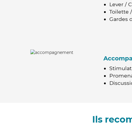
Lever / 
Toilette
Gardes d
Accomp
Stimulat
Promen
Discussio
Ils rec