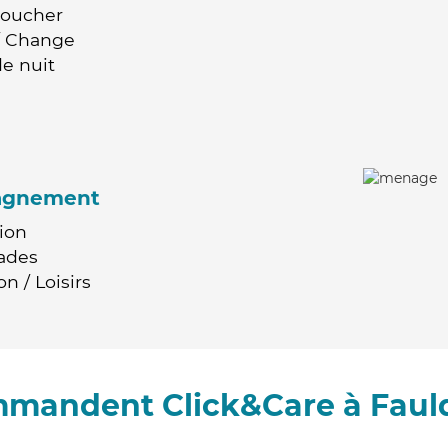
Coucher
 / Change
e nuit
agnement
ion
ades
n / Loisirs
ommandent Click&Care à Fau