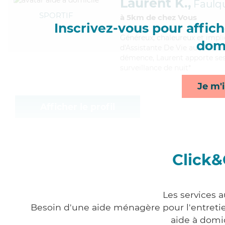
Laurent K.,
Faulq
SPORTIF
à 5km de chez Vous
Inscrivez-vous pour affiche
Généreux
, chaleureux et impl
domi
d'Assistante De Vie aux Famill
démence, Laurent apporte ses 
surveillance de nuit*
Je m'i
Afficher le profil
Click&
Les services 
Besoin d'une aide ménagère pour l'entretien
aide à domi