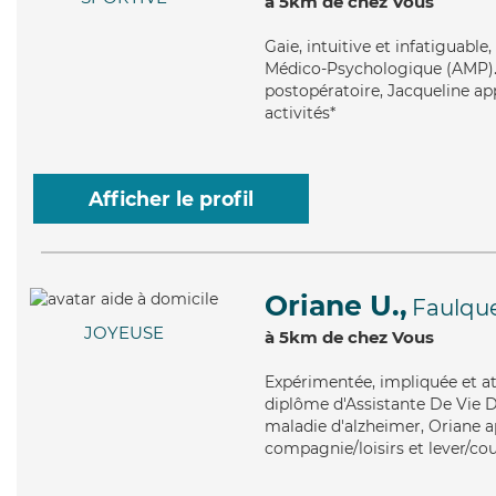
à 5km de chez Vous
Gaie
, intuitive et infatiguabl
Médico-Psychologique (AMP). M
postopératoire, Jacqueline ap
activités*
Afficher le profil
Oriane U.,
Faulqu
JOYEUSE
à 5km de chez Vous
Expérimentée
, impliquée et a
diplôme d'Assistante De Vie D
maladie d'alzheimer, Oriane ap
compagnie/loisirs et lever/co