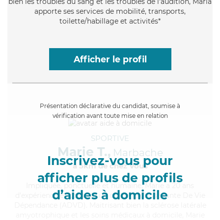
bien les troubles du sang et les troubles de l'audition, Maria
apporte ses services de mobilité, transports,
toilette/habillage et activités*
Afficher le profil
Présentation déclarative du candidat, soumise à
vérification avant toute mise en relation
SPORTIVE
Marie T.,
Marbache
Inscrivez-vous pour
à 5km de chez Vous
afficher plus de profils
Impliquée
, ponctuelle et humaine, Marie a 20 ans
d’aides à domicile
d'expérience et possède un diplôme d'Assistante De Vie
Dépendance (ADVD). Maitrisant bien la sclérose latérale
amyotrophique et les soins médicaux à domicile, Marie