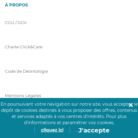
À PROPOS
CGU / GGV
Charte Click&Care
Code de Déontologie
Mentions Légales
En poursuivant votre navigation sur notre site, vous acceptez le
✕
dépôt de cookies destinés à vous proposer des offres, contenus
et services adaptés à vos centres d’intérêts.
Pour plus
Prérequis Click&Care
d’informations et paramétrer vos cookies,
J'accepte
cliquez ici
.