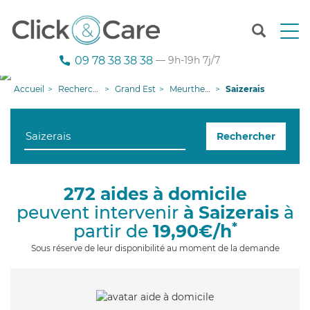
T
o
g
09 78 38 38 38
— 9h-19h 7j/7
g
l
Accueil
Recherche aide à domicile
Grand Est
Meurthe-et-Moselle
Saizerais
e
n
a
Rechercher
v
i
g
a
272 aides à domicile
t
peuvent intervenir
à Saizerais
à
i
o
*
partir de
19,90€/h
n
Sous réserve de leur disponibilité au moment de la demande