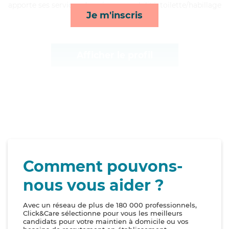
apporte ses services de ménage, mobilité, toilette/habillage
Je m'inscris
et activités*
Afficher le profil
Comment pouvons-
nous vous aider ?
Avec un réseau de plus de 180 000 professionnels,
Click&Care sélectionne pour vous les meilleurs
candidats pour votre maintien à domicile ou vos