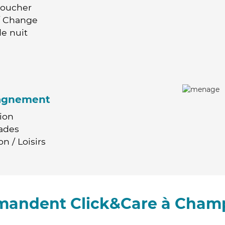
Coucher
 / Change
e nuit
agnement
ion
ades
n / Loisirs
mandent Click&Care à Cham