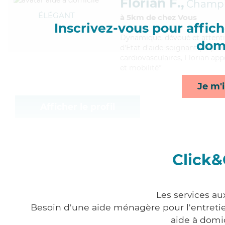
Florian F.,
Champi
ÉLÉGANT
à 5km de chez Vous
Inscrivez-vous pour affiche
Dynamique
, dévoué et attent
domi
d'Etat d'aide-soignant (AS). M
cardiovasculaires, Florian app
et mobilité*
Je m'i
Afficher le profil
Click&
Les services au
Besoin d'une aide ménagère pour l'entretien
aide à domi