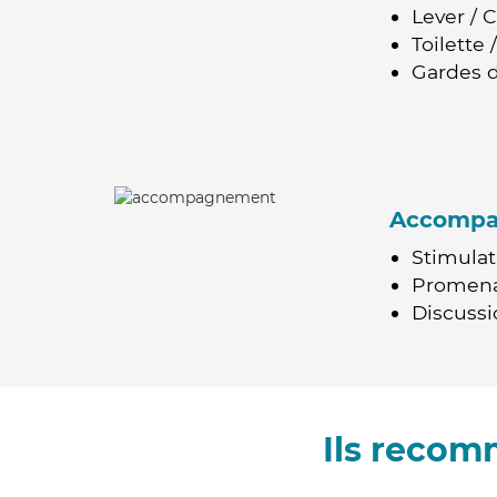
Lever / 
Toilette
Gardes d
Accomp
Stimulat
Promen
Discussio
Ils recom