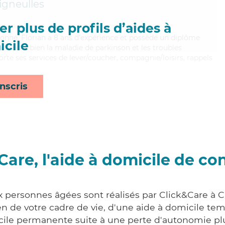
gneulles
r plus de profils d’aides à
ionné, Florian a 8 ans d'expérience et possède un diplôme
cile
aitrisant bien la maladie de parkinson et les troubles
orte ses services de lever/coucher, compagnie/loisirs, rappels
nscris
Care, l'aide à domicile de co
x personnes âgées sont réalisés par Click&Care à
 de votre cadre de vie, d'une aide à domicile tem
cile permanente suite à une perte d'autonomie pl