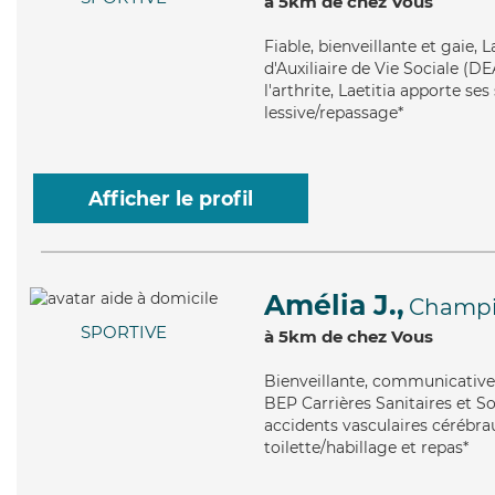
à 5km de chez Vous
Fiable
, bienveillante et gaie,
d'Auxiliaire de Vie Sociale (D
l'arthrite, Laetitia apporte se
lessive/repassage*
Afficher le profil
Amélia J.,
Champi
SPORTIVE
à 5km de chez Vous
Bienveillante
, communicative 
BEP Carrières Sanitaires et So
accidents vasculaires cérébrau
toilette/habillage et repas*