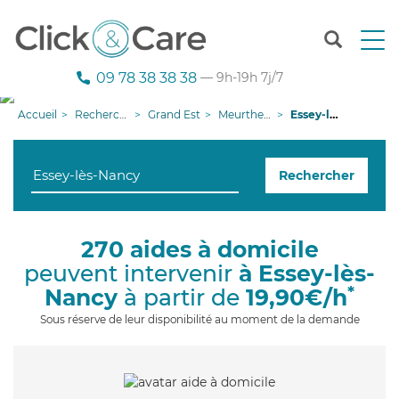
T
o
g
09 78 38 38 38
— 9h-19h 7j/7
g
l
Accueil
Recherche aide à domicile
Grand Est
Meurthe-et-Moselle
Essey-lès-Nancy
e
n
a
Rechercher
v
i
g
a
270 aides à domicile
t
peuvent intervenir
à Essey-lès-
i
o
*
Nancy
à partir de
19,90€/h
n
Sous réserve de leur disponibilité au moment de la demande