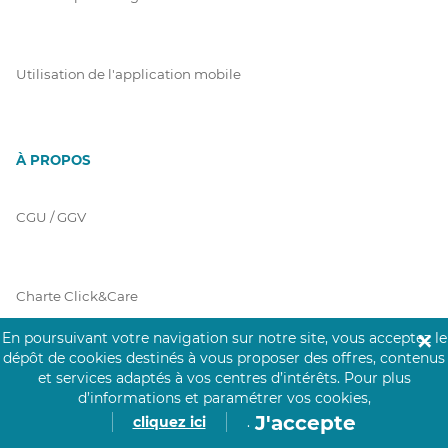
Utilisation de l'application mobile
À PROPOS
CGU / GGV
Charte Click&Care
En poursuivant votre navigation sur notre site, vous acceptez le
✕
dépôt de cookies destinés à vous proposer des offres, contenus
Code de Déontologie
et services adaptés à vos centres d’intérêts.
Pour plus
d’informations et paramétrer vos cookies,
J'accepte
cliquez ici
.