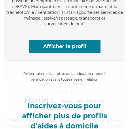
possède un diplôme d'État d'Auxiliaire de Vie Sociale
(DEAVS). Maitrisant bien l'incontinence urinaire et la
trachéotomie / ventilation, Tristan apporte ses services de
ménage, lessive/repassage, transports et
surveillance de nuit*
Afficher le profil
Présentation déclarative du candidat, soumise à
vérification avant toute mise en relation
JOYEUX
Martin I.,
Essey-lès-Nancy
Inscrivez-vous pour
à 5km de chez Vous
afficher plus de profils
Attentionné
, enthousiaste et expérimenté, Martin a 14 ans
d’aides à domicile
d'expérience et possède un diplôme d'Assistante De Vie