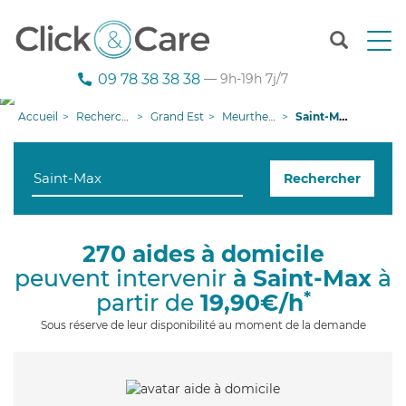
T
o
g
09 78 38 38 38
— 9h-19h 7j/7
g
l
Accueil
Recherche aide à domicile
Grand Est
Meurthe-et-Moselle
Saint-Max
e
n
a
Rechercher
v
i
g
a
270 aides à domicile
t
peuvent intervenir
à Saint-Max
à
i
o
*
partir de
19,90€/h
n
Sous réserve de leur disponibilité au moment de la demande