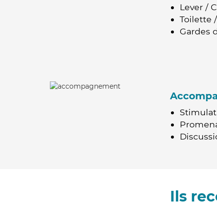
Lever / 
Toilette
Gardes d
Accomp
Stimulat
Promen
Discussio
Ils r