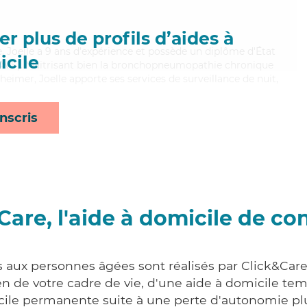
r plus de profils d’aides à
, Joelle a 9 ans d'expérience et possède un diplôme d'État
cile
DEAVS). Maitrisant bien la bronchopneumopathie chronique
zheimer, Joelle apporte ses services de surveillance de nuit,
nscris
Care, l'aide à domicile de co
s aux personnes âgées sont réalisés par Click&Care
 de votre cadre de vie, d'une aide à domicile tem
cile permanente suite à une perte d'autonomie pl