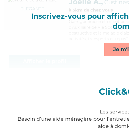
Joelle A.,
Custines
ÉLÉGANTE
à 5km de chez Vous
Inscrivez-vous pour affiche
Gaie
, généreuse et minutieuse
domi
d'Auxiliaire de Vie Sociale (
obstructive et la maladie d'al
activités, transports et repas*
Je m'i
Afficher le profil
Click&
Les service
Besoin d'une aide ménagère pour l'entretien
aide à domi