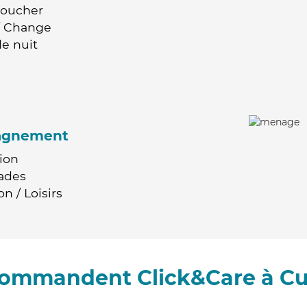
Coucher
 / Change
e nuit
agnement
ion
ades
n / Loisirs
ecommandent Click&Care à Cu