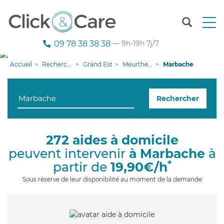
T
o
g
09 78 38 38 38
— 9h-19h 7j/7
g
l
Accueil
Recherche aide à domicile
Grand Est
Meurthe-et-Moselle
Marbache
e
n
a
Rechercher
v
i
g
a
272 aides à domicile
t
peuvent intervenir
à Marbache
à
i
o
*
partir de
19,90€/h
n
Sous réserve de leur disponibilité au moment de la demande