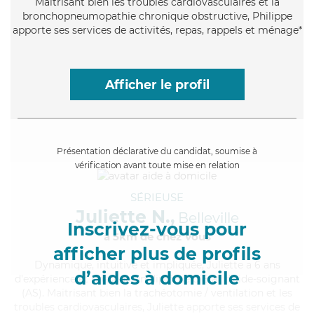
Maitrisant bien les troubles cardiovasculaires et la
bronchopneumopathie chronique obstructive, Philippe
apporte ses services de activités, repas, rappels et ménage*
Afficher le profil
Présentation déclarative du candidat, soumise à
vérification avant toute mise en relation
SÉRIEUSE
Juliette N.,
Belleville
Inscrivez-vous pour
à 5km de chez Vous
afficher plus de profils
Dynamique
, intuitive et impliquée, Juliette a 6 ans
d’aides à domicile
d'expérience et possède un diplôme d'Etat d'aide-soignant
(AS). Maitrisant bien la trachéotomie / ventilation et les
troubles cardiovasculaires, Juliette apporte ses services de