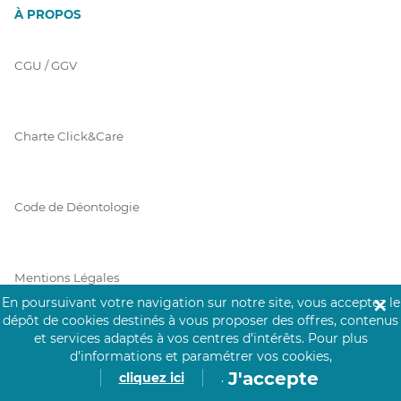
À PROPOS
CGU / GGV
Charte Click&Care
Code de Déontologie
Mentions Légales
En poursuivant votre navigation sur notre site, vous acceptez le
✕
dépôt de cookies destinés à vous proposer des offres, contenus
et services adaptés à vos centres d’intérêts.
Pour plus
Prérequis Click&Care
d’informations et paramétrer vos cookies,
J'accepte
cliquez ici
.