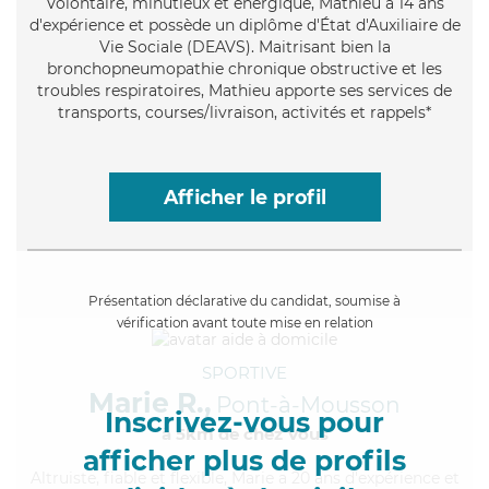
Volontaire
, minutieux et énergique, Mathieu a 14 ans
d'expérience et possède un diplôme d'État d'Auxiliaire de
Vie Sociale (DEAVS). Maitrisant bien la
bronchopneumopathie chronique obstructive et les
troubles respiratoires, Mathieu apporte ses services de
transports, courses/livraison, activités et rappels*
Afficher le profil
Présentation déclarative du candidat, soumise à
vérification avant toute mise en relation
SPORTIVE
Marie R.,
Pont-à-Mousson
Inscrivez-vous pour
à 5km de chez Vous
afficher plus de profils
Altruiste
, fiable et flexible, Marie a 20 ans d'expérience et