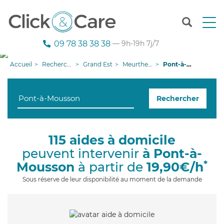
T
o
g
09 78 38 38 38
— 9h-19h 7j/7
g
l
Accueil
Recherche aide à domicile
Grand Est
Meurthe-et-Moselle
Pont-à-Mousson
e
n
a
Rechercher
v
i
g
a
115 aides à domicile
t
peuvent intervenir
à Pont-à-
i
o
*
Mousson
à partir de
19,90€/h
n
Sous réserve de leur disponibilité au moment de la demande