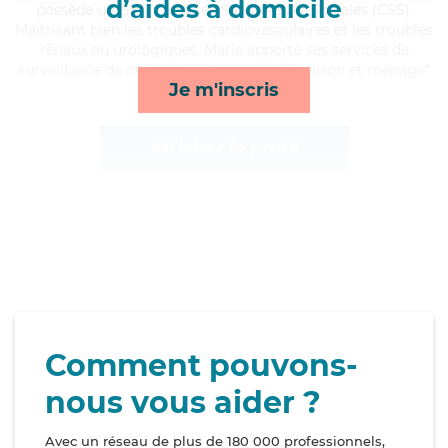
d’aides à domicile
possède un BEP Carrières Sanitaires et Sociales (CSS).
Maitrisant bien les troubles cardiovasculaires et les troubles
rénaux ou urologiques, Marie apporte ses services de
surveillance de nuit, activités, courses/livraison et ménage*
Je m'inscris
Afficher le profil
Comment pouvons-
nous vous aider ?
Avec un réseau de plus de 180 000 professionnels,