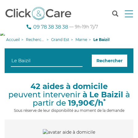
T
o
g
09 78 38 38 38
— 9h-19h 7j/7
g
l
Accueil
Recherche aide à domicile
Grand Est
Marne
Le Baizil
e
n
a
Rechercher
v
i
g
a
42 aides à domicile
t
peuvent intervenir
à Le Baizil
à
i
o
*
partir de
19,90€/h
n
Sous réserve de leur disponibilité au moment de la demande