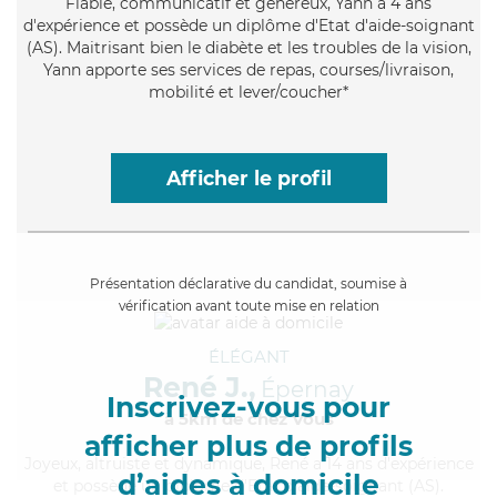
Fiable
, communicatif et généreux, Yann a 4 ans
d'expérience et possède un diplôme d'Etat d'aide-soignant
(AS). Maitrisant bien le diabète et les troubles de la vision,
Yann apporte ses services de repas, courses/livraison,
mobilité et lever/coucher*
Afficher le profil
Présentation déclarative du candidat, soumise à
vérification avant toute mise en relation
ÉLÉGANT
René J.,
Épernay
Inscrivez-vous pour
à 5km de chez Vous
afficher plus de profils
Joyeux
, altruiste et dynamique, René a 14 ans d'expérience
d’aides à domicile
et possède un diplôme d'Etat d'aide-soignant (AS).