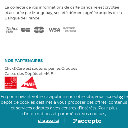
La collecte de vos informations de carte bancaire est cryptée
et assurée par Mangopay, société dûment agréée auprès de la
Banque de France.
NOS PARTENAIRES
Click&Care est soutenu par les Groupes
Caisse des Dépôts et MAIF.
En poursuivant votre navigation sur notre site, vous acceptez le
✕
dépôt de cookies destinés à vous proposer des offres, contenus
et services adaptés à vos centres d’intérêts.
Pour plus
EXPERTS À VOTRE ÉCOUTE
d’informations et paramétrer vos cookies,
Un besoin de recrutement ? Click&Care vous accompagne par
J'accepte
cliquez ici
.
téléphone 7/7
.
Être rappelé aujourd'hui