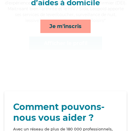
d’aides à domicile
d'expérience et possède un diplôme d'Etat d'infirmier (DEI).
Maitrisant bien l'arthrite et le HIV / Sida, Leopold apporte
ses services de lever/coucher, surveillance de nuit,
lessive/repassage et compagnie/loisirs*
Je m'inscris
Afficher le profil
Comment pouvons-
nous vous aider ?
Avec un réseau de plus de 180 000 professionnels,