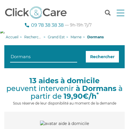
T
o
g
09 78 38 38 38
— 9h-19h 7j/7
g
l
Accueil
Recherche aide à domicile
Grand Est
Marne
Dormans
e
n
a
Rechercher
v
i
g
a
13 aides à domicile
t
peuvent intervenir
à Dormans
à
i
o
*
partir de
19,90€/h
n
Sous réserve de leur disponibilité au moment de la demande