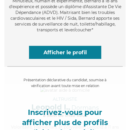
Minutieux
, humain et expérimenté, Bernard a 18 ans
d'expérience et possède un diplôme d'Assistante De Vie
Dépendance (ADVD). Maitrisant bien les troubles
cardiovasculaires et le HIV / Sida, Bernard apporte ses
services de surveillance de nuit, toilette/habillage,
transports et lever/coucher*
Afficher le profil
Présentation déclarative du candidat, soumise à
vérification avant toute mise en relation
ALTRUISTE
Leopold I.,
Dormans
Inscrivez-vous pour
à 5km de chez Vous
afficher plus de profils
Volontaire
, bienveillant et polyvalent, Leopold a 11 ans