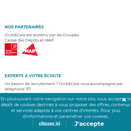
NOS PARTENAIRES
Click&Care est soutenu par les Groupes
Caisse des Dépôts et MAIF.
EXPERTS À VOTRE ÉCOUTE
Un besoin de recrutement ? Click&Care vous accompagne par
téléphone 7/7
.
Être rappelé aujourd'hui
En poursuivant votre navigation sur notre site, vous acceptez le
✕
dépôt de cookies destinés à vous proposer des offres, contenus
et services adaptés à vos centres d’intérêts.
Pour plus
T
É
MOIGNAGES CLIENTS
d’informations et paramétrer vos cookies,
J'accepte
cliquez ici
.
4,6
/5
Avis clients
récoltés sur