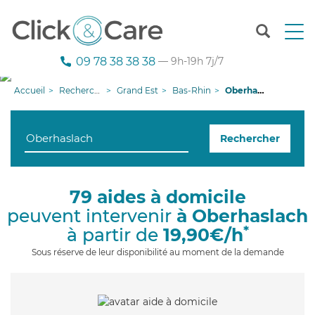
T
o
g
09 78 38 38 38
— 9h-19h 7j/7
g
l
Accueil
Recherche aide à domicile
Grand Est
Bas-Rhin
Oberhaslach
e
n
a
Rechercher
v
i
g
a
79 aides à domicile
t
peuvent intervenir
à Oberhaslach
i
o
*
à partir de
19,90€/h
n
Sous réserve de leur disponibilité au moment de la demande