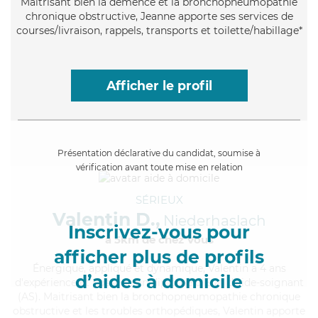
Maitrisant bien la démence et la bronchopneumopathie
chronique obstructive, Jeanne apporte ses services de
courses/livraison, rappels, transports et toilette/habillage*
Afficher le profil
Présentation déclarative du candidat, soumise à
vérification avant toute mise en relation
SÉRIEUX
Valentin D.,
Niederhaslach
Inscrivez-vous pour
à 5km de chez Vous
afficher plus de profils
Énergique
, appliqué et dynamique, Valentin a 4 ans
d’aides à domicile
d'expérience et possède un diplôme d'Etat d'aide-soignant
(AS). Maitrisant bien la bronchopneumopathie chronique
obstructive et les troubles orthopédiques, Valentin apporte