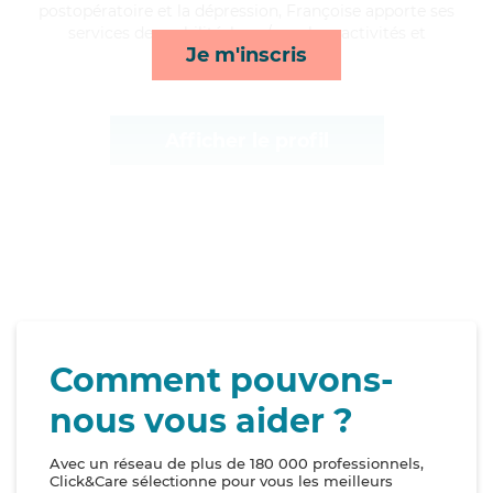
postopératoire et la dépression, Françoise apporte ses
services de mobilité, lever/coucher, activités et
Je m'inscris
courses/livraison*
Afficher le profil
Comment pouvons-
nous vous aider ?
Avec un réseau de plus de 180 000 professionnels,
Click&Care sélectionne pour vous les meilleurs