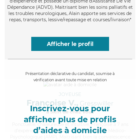
d'expérience et possède un diplôme d'Assistante De Vie
Dépendance (ADVD). Maitrisant bien les soins palliatifs et
les troubles neurologiques, Alain apporte ses services de
repas, transports, lessive/repassage et courses/livraison*
Afficher le profil
Présentation déclarative du candidat, soumise à
vérification avant toute mise en relation
JOYEUSE
Françoise V.,
Gresswiller
Inscrivez-vous pour
à 5km de chez Vous
afficher plus de profils
Ponctuelle
, chaleureuse et intuitive, Françoise a 7 ans
d’aides à domicile
d'expérience et possède un diplôme d'Aide Médico-
Psychologique (AMP). Maitrisant bien la convalescence