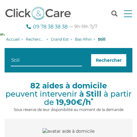
T
o
g
09 78 38 38 38
— 9h-19h 7j/7
g
l
Accueil
Recherche aide à domicile
Grand Est
Bas-Rhin
Still
e
n
a
Rechercher
v
i
g
a
82 aides à domicile
t
peuvent intervenir
à Still
à partir
i
o
*
de
19,90€/h
n
Sous réserve de leur disponibilité au moment de la demande