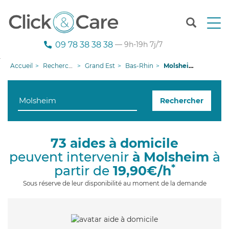
T
o
g
09 78 38 38 38
— 9h-19h 7j/7
g
l
Accueil
Recherche aide à domicile
Grand Est
Bas-Rhin
Molsheim
e
n
a
Rechercher
v
i
g
a
73 aides à domicile
t
peuvent intervenir
à Molsheim
à
i
o
*
partir de
19,90€/h
n
Sous réserve de leur disponibilité au moment de la demande