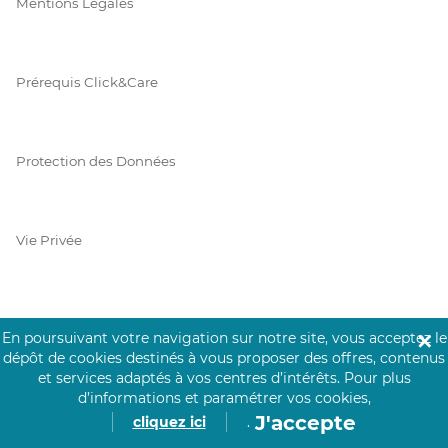
Mentions Légales
Prérequis Click&Care
Protection des Données
Vie Privée
PAIEMENT SÉCURISÉ
En poursuivant votre navigation sur notre site, vous acceptez le
✕
dépôt de cookies destinés à vous proposer des offres, contenus
La collecte de vos informations de carte bancaire est cryptée
et services adaptés à vos centres d’intérêts.
Pour plus
et assurée par Mangopay, société dûment agréée auprès de la
d’informations et paramétrer vos cookies,
Banque de France.
J'accepte
cliquez ici
.