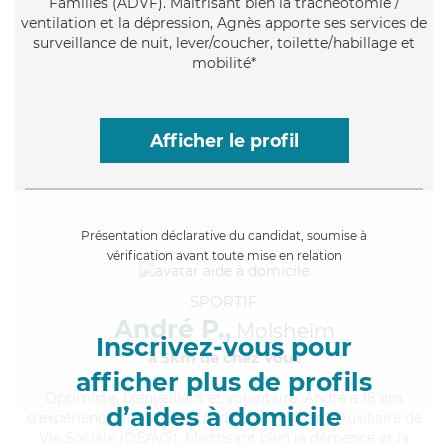
Familles (ADVF). Maitrisant bien la trachéotomie /
ventilation et la dépression, Agnès apporte ses services de
surveillance de nuit, lever/coucher, toilette/habillage et
mobilité*
Afficher le profil
Présentation déclarative du candidat, soumise à
vérification avant toute mise en relation
SPORTIF
André P.,
Molsheim
Inscrivez-vous pour
à 5km de chez Vous
afficher plus de profils
Optimiste
, bienveillant et volontaire, André a 18 ans
d’aides à domicile
d'expérience et possède un diplôme d'État d'Auxiliaire de
Vie Sociale (DEAVS). Maitrisant bien la démence et la