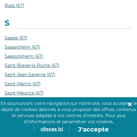
Russ (67)
S
Saales (67)
Saasenheim (67)
Saessolsheim (67)
Saint-Blaise-la-Roche (67)
Saint-Jean-Saverne (67)
Saint-Martin (67)
Saint-Maurice (67)
Saint-Nabor (67)
En poursuivant votre navigation sur notre site, vous acceptez le
✕
dépôt de cookies destinés à vous proposer des offres, contenus
Saint-Pierre (67)
et services adaptés à vos centres d’intérêts.
Pour plus
Saint-Pierre-Bois (67)
d’informations et paramétrer vos cookies,
J'accepte
cliquez ici
.
Salenthal (67)