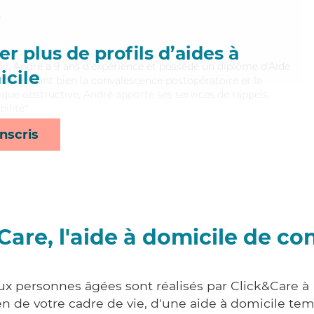
r
r plus de profils d’aides à
ble, André a 9 ans d'expérience et possède un diplôme d'Aide
cile
aitrisant bien la convalescence postopératoire et la
e obstructive, André apporte ses services de rappels,
ilité*
nscris
Care, l'aide à domicile de co
ux personnes âgées sont réalisés par Click&Care à 
 de votre cadre de vie, d'une aide à domicile tem