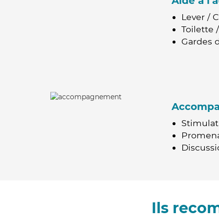
Aide à l
Lever / 
Toilette
Gardes d
Accomp
Stimulat
Promen
Discussio
Ils reco