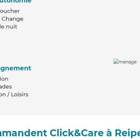
'autonomie
Coucher
 / Change
e nuit
agnement
ion
ades
n / Loisirs
mmandent Click&Care à Reipe