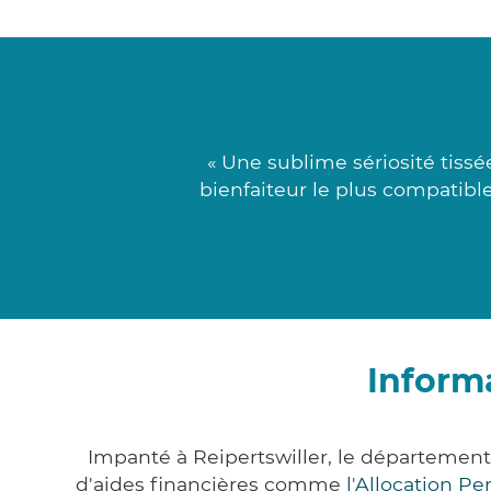
« Une sublime sériosité tissé
bienfaiteur le plus compatibl
Informa
Impanté à Reipertswiller, le départemen
d'aides financières comme
l'Allocation P