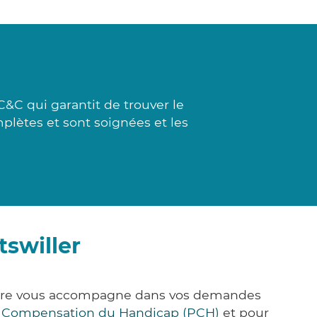
C&C qui garantit de trouver le
plètes et sont soignées et les
tswiller
k&Care vous accompagne dans vos demandes
e Compensation du Handicap (PCH)
et pour