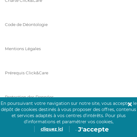
Charte Click&Care
Code de Déontologie
Mentions Légales
Prérequis Click&Care
Protection des Données
En poursuivant votre navigation sur notre site, vous acceptez le
✕
dépôt de cookies destinés à vous proposer des offres, contenus
et services adaptés à vos centres d’intérêts.
Pour plus
Vie Privée
d’informations et paramétrer vos cookies,
J'accepte
cliquez ici
.