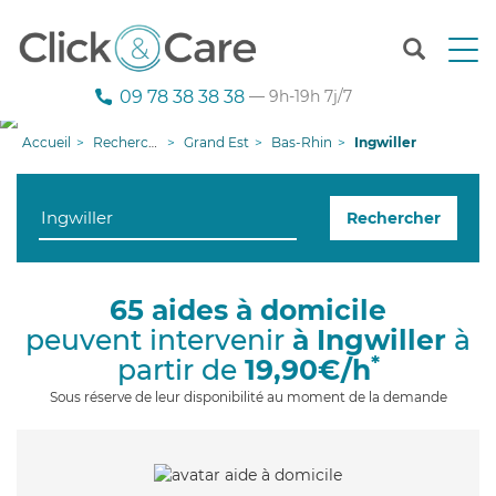
T
o
g
09 78 38 38 38
— 9h-19h 7j/7
g
l
Accueil
Recherche aide à domicile
Grand Est
Bas-Rhin
Ingwiller
e
n
a
Rechercher
v
i
g
a
65 aides à domicile
t
peuvent intervenir
à Ingwiller
à
i
o
*
partir de
19,90€/h
n
Sous réserve de leur disponibilité au moment de la demande