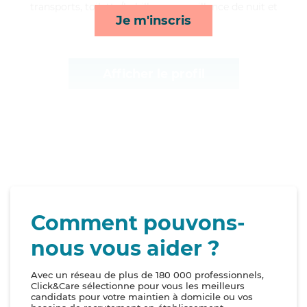
transports, toilette/habillage, surveillance de nuit et
Je m'inscris
lever/coucher*
Afficher le profil
Comment pouvons-
nous vous aider ?
Avec un réseau de plus de 180 000 professionnels,
Click&Care sélectionne pour vous les meilleurs
candidats pour votre maintien à domicile ou vos