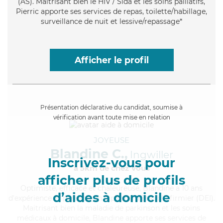
(AS). Maitrisant bien le HIV / Sida et les soins palliatifs,
Pierric apporte ses services de repas, toilette/habillage,
surveillance de nuit et lessive/repassage*
Afficher le profil
Présentation déclarative du candidat, soumise à
vérification avant toute mise en relation
JOYEUSE
Blandine C.,
Ingwiller
Inscrivez-vous pour
à 5km de chez Vous
afficher plus de profils
Optimiste
, efficace et chaleureuse, Blandine a 10 ans
d’aides à domicile
d'expérience et possède un diplôme d'Etat d'infirmier (DEI).
Maitrisant bien la maladie de parkinson et les soins
médicaux à domicile, Blandine apporte ses services de