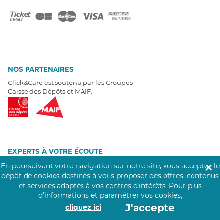
NOS PARTENAIRES
Click&Care est soutenu par les Groupes
Caisse des Dépôts et MAIF.
EXPERTS À VOTRE ÉCOUTE
Un besoin de recrutement ? Click&Care vous accompagne par
En poursuivant votre navigation sur notre site, vous acceptez le
✕
téléphone 7/7
.
dépôt de cookies destinés à vous proposer des offres, contenus
Être rappelé aujourd'hui
et services adaptés à vos centres d’intérêts.
Pour plus
d’informations et paramétrer vos cookies,
J'accepte
cliquez ici
.
T
É
MOIGNAGES CLIENTS