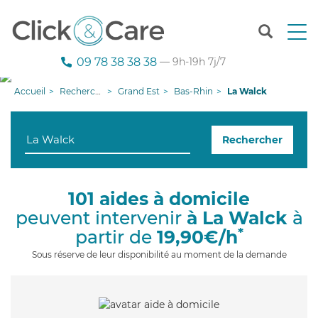
T
o
g
09 78 38 38 38
— 9h-19h 7j/7
g
l
Accueil
Recherche aide à domicile
Grand Est
Bas-Rhin
La Walck
e
n
a
Rechercher
v
i
g
a
101 aides à domicile
t
peuvent intervenir
à La Walck
à
i
o
*
partir de
19,90€/h
n
Sous réserve de leur disponibilité au moment de la demande