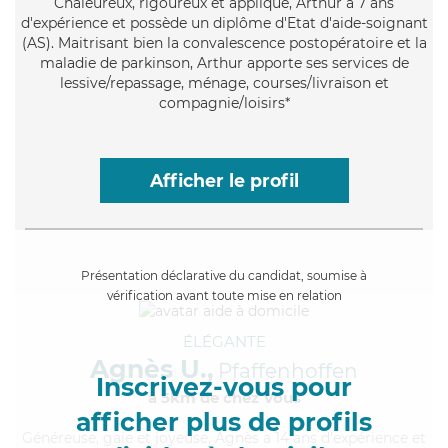
Chaleureux
, rigoureux et appliqué, Arthur a 7 ans
d'expérience et possède un diplôme d'Etat d'aide-soignant
(AS). Maitrisant bien la convalescence postopératoire et la
maladie de parkinson, Arthur apporte ses services de
lessive/repassage, ménage, courses/livraison et
compagnie/loisirs*
Afficher le profil
Présentation déclarative du candidat, soumise à
vérification avant toute mise en relation
ÉLÉGANTE
Agnès U.,
Pfaffenhoffen
Inscrivez-vous pour
à 5km de chez Vous
afficher plus de profils
Généreuse
, gaie et joyeuse, Agnès a 14 ans d'expérience et