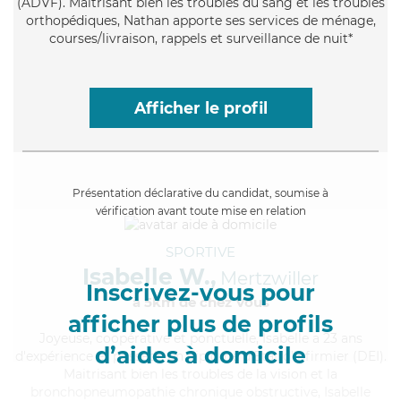
(ADVF). Maitrisant bien les troubles du sang et les troubles
orthopédiques, Nathan apporte ses services de ménage,
courses/livraison, rappels et surveillance de nuit*
Afficher le profil
Présentation déclarative du candidat, soumise à
vérification avant toute mise en relation
SPORTIVE
Isabelle W.,
Mertzwiller
Inscrivez-vous pour
à 5km de chez Vous
afficher plus de profils
Joyeuse
, coopérative et ponctuelle, Isabelle a 23 ans
d’aides à domicile
d'expérience et possède un diplôme d'Etat d'infirmier (DEI).
Maitrisant bien les troubles de la vision et la
bronchopneumopathie chronique obstructive, Isabelle