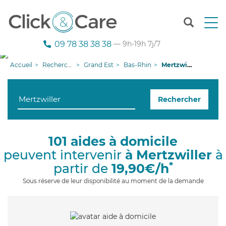
T
o
g
09 78 38 38 38
— 9h-19h 7j/7
g
l
Accueil
Recherche aide à domicile
Grand Est
Bas-Rhin
Mertzwiller
e
n
a
Rechercher
v
i
g
a
101 aides à domicile
t
peuvent intervenir
à Mertzwiller
à
i
o
*
partir de
19,90€/h
n
Sous réserve de leur disponibilité au moment de la demande