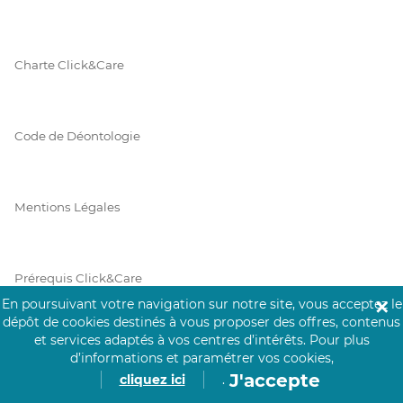
Charte Click&Care
Code de Déontologie
Mentions Légales
Prérequis Click&Care
En poursuivant votre navigation sur notre site, vous acceptez le
✕
dépôt de cookies destinés à vous proposer des offres, contenus
et services adaptés à vos centres d’intérêts.
Pour plus
Protection des Données
d’informations et paramétrer vos cookies,
J'accepte
cliquez ici
.