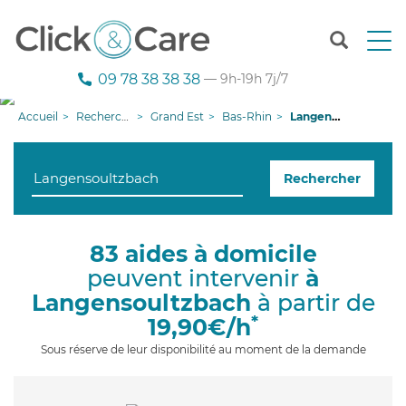
T
o
g
09 78 38 38 38
— 9h-19h 7j/7
g
l
Accueil
Recherche aide à domicile
Grand Est
Bas-Rhin
Langensoultzbach
e
n
a
Rechercher
v
i
g
a
83 aides à domicile
t
peuvent intervenir
à
i
o
Langensoultzbach
à partir de
n
*
19,90€/h
Sous réserve de leur disponibilité au moment de la demande