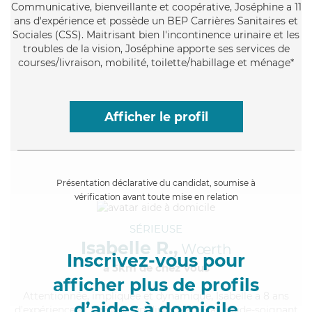
Communicative
, bienveillante et coopérative, Joséphine a 11
ans d'expérience et possède un BEP Carrières Sanitaires et
Sociales (CSS). Maitrisant bien l'incontinence urinaire et les
troubles de la vision, Joséphine apporte ses services de
courses/livraison, mobilité, toilette/habillage et ménage*
Afficher le profil
Présentation déclarative du candidat, soumise à
vérification avant toute mise en relation
SÉRIEUSE
Isabelle R.,
Wœrth
Inscrivez-vous pour
à 5km de chez Vous
afficher plus de profils
Attentionnée
, impliquée et dynamique, Isabelle a 8 ans
d’aides à domicile
d'expérience et possède un diplôme d'Etat d'aide-soignant