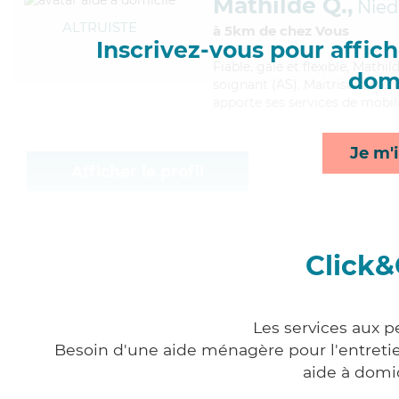
Mathilde Q.,
Nied
ALTRUISTE
à 5km de chez Vous
Inscrivez-vous pour affiche
Fiable
, gaie et flexible, Math
domi
soignant (AS). Maitrisant bien
apporte ses services de mobili
Je m'i
Afficher le profil
Click&
Les services aux p
Besoin d'une aide ménagère pour l'entretien
aide à domi