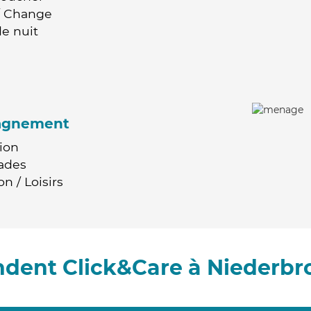
 / Change
e nuit
agnement
ion
ades
n / Loisirs
dent Click&Care à Niederbr