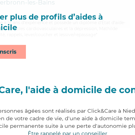
erbronn-les-Bains
r plus de profils d’aides à
ilde a 14 ans d'expérience et possède un diplôme d'Etat d'aide-
cile
 les troubles cardiovasculaires et la dépression, Mathilde
té, rappels, lever/coucher et lessive/repassage*
nscris
Care, l'aide à domicile de co
ersonnes âgées sont réalisés par Click&Care à Nie
 de votre cadre de vie, d'une aide à domicile tem
cile permanente suite à une perte d'autonomie pl
Être rappelé par un conseiller