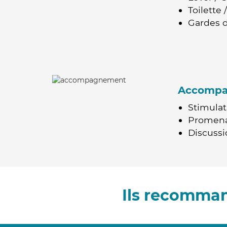
Toilette
Gardes d
Accomp
Stimulat
Promen
Discussio
Ils recomman