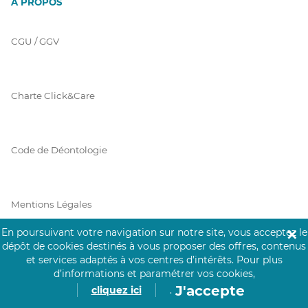
À PROPOS
CGU / GGV
Charte Click&Care
Code de Déontologie
Mentions Légales
En poursuivant votre navigation sur notre site, vous acceptez le
✕
dépôt de cookies destinés à vous proposer des offres, contenus
Prérequis Click&Care
et services adaptés à vos centres d’intérêts.
Pour plus
d’informations et paramétrer vos cookies,
J'accepte
cliquez ici
.