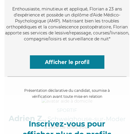
Enthousiaste
, minutieux et appliqué, Florian a 23 ans
d'expérience et possède un diplôme d'Aide Médico-
Psychologique (AMP). Maitrisant bien les troubles
orthopédiques et la convalescence postopératoire, Florian
apporte ses services de lessive/repassage, courses/livraison,
compagnie/loisirs et surveillance de nuit*
Afficher le profil
Présentation déclarative du candidat, soumise à
vérification avant toute mise en relation
SPORTIF
Adrien Z.,
Schweighouse-sur-Moder
Inscrivez-vous pour
à 5km de chez Vous