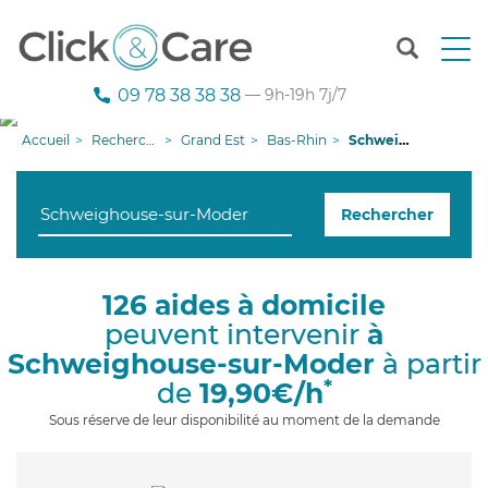
T
o
g
09 78 38 38 38
— 9h-19h 7j/7
g
l
Accueil
Recherche aide à domicile
Grand Est
Bas-Rhin
Schweighouse-sur-Moder
e
n
a
Rechercher
v
i
g
a
126 aides à domicile
t
peuvent intervenir
à
i
o
Schweighouse-sur-Moder
à partir
n
*
de
19,90€/h
Sous réserve de leur disponibilité au moment de la demande