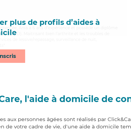
r plus de profils d’aides à
rimentée, Ania a 6 ans d'expérience et possède un diplôme
cile
 (ADVD). Maitrisant bien l'arthrite et les troubles de
rvices de lessive/repassage, surveillance de nuit,
ts*
nscris
Care, l'aide à domicile de co
ces aux personnes âgées sont réalisés par Click&Car
 de votre cadre de vie, d'une aide à domicile tem