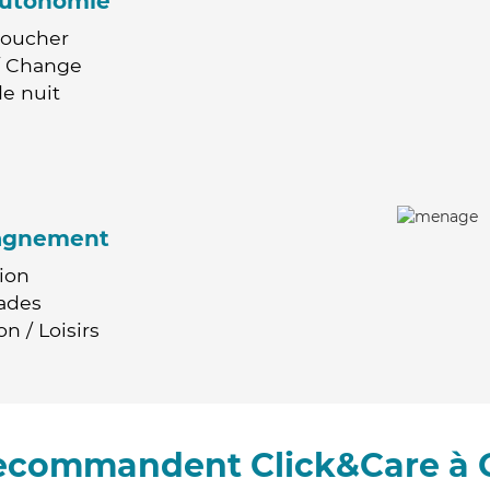
'autonomie
Coucher
 / Change
e nuit
agnement
ion
ades
n / Loisirs
recommandent Click&Care à 