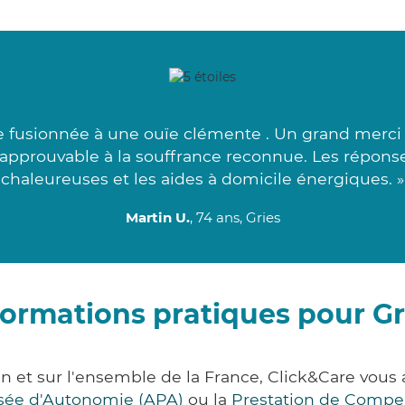
fusionnée à une ouïe clémente . Un grand merci à 
 approuvable à la souffrance reconnue. Les répons
chaleureuses et les aides à domicile énergiques. »
Martin U.
, 74 ans, Gries
formations pratiques pour Gr
in et sur l'ensemble de la France, Click&Care vo
lisée d'Autonomie (APA)
ou la
Prestation de Compe