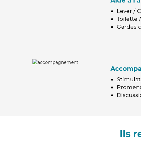
Aide à l
Lever / 
Toilette
Gardes d
Accomp
Stimulat
Promen
Discussio
Ils 