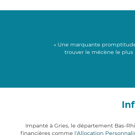
« Une marquante promptitude 
trouver le mécène le plus
In
Impanté à Gries, le département Bas-Rh
financières comme
l'Allocation Personna