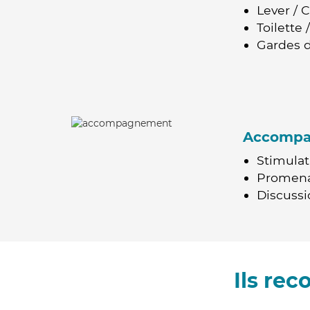
Lever / 
Toilette
Gardes d
Accomp
Stimulat
Promen
Discussio
Ils re