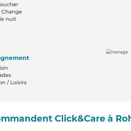
Coucher
 / Change
e nuit
agnement
ion
ades
n / Loisirs
commandent Click&Care à Roh