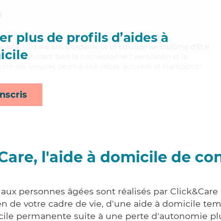
m
r plus de profils d’aides à
usiaste, Lina a 6 ans d'expérience et possède un diplôme d'État
cile
AVS). Maitrisant bien la trachéotomie / ventilation et la
rte ses services de mobilité, repas, activités et transports*
nscris
Care, l'aide à domicile de co
 aux personnes âgées sont réalisés par Click&Care 
 de votre cadre de vie, d'une aide à domicile tem
cile permanente suite à une perte d'autonomie pl