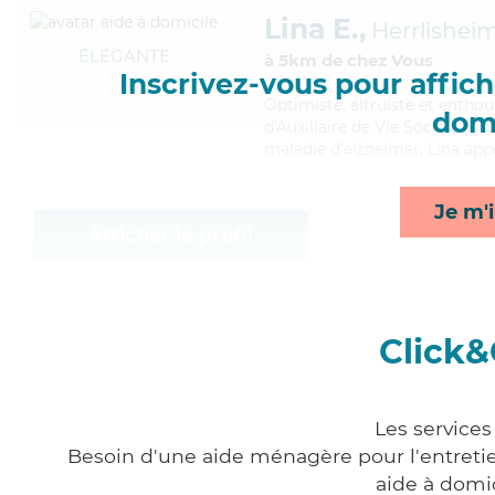
Lina E.,
Herrlishei
ÉLÉGANTE
à 5km de chez Vous
Inscrivez-vous pour affiche
Optimiste
, altruiste et entho
domi
d'Auxiliaire de Vie Sociale (DE
maladie d'alzheimer, Lina appo
Je m'i
Afficher le profil
Click&
Les services
Besoin d'une aide ménagère pour l'entretien
aide à domi