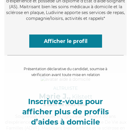
d'expérience et possède un diplôme d'Etat d'aide-soignant
(AS). Maitrisant bien les soins médicaux à domicile et la
sclérose en plaque, Ludivine apporte ses services de repas,
compagnie/loisirs, activités et rappels*
Afficher le profil
Présentation déclarative du candidat, soumise à
vérification avant toute mise en relation
ALTRUISTE
Marie J.,
Kilstett
Inscrivez-vous pour
à 5km de chez Vous
afficher plus de profils
Soigneuse
, dévouée et rigoureuse, Marie a 20 ans
d’aides à domicile
d'expérience et possède un diplôme d'Assistante De Vie aux
Familles (ADVF). Maitrisant bien l'arthrite et la sclérose en