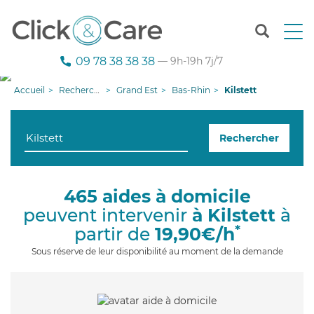
T
o
g
09 78 38 38 38
— 9h-19h 7j/7
g
l
Accueil
Recherche aide à domicile
Grand Est
Bas-Rhin
Kilstett
e
n
a
Rechercher
v
i
g
a
465 aides à domicile
t
peuvent intervenir
à Kilstett
à
i
o
*
partir de
19,90€/h
n
Sous réserve de leur disponibilité au moment de la demande