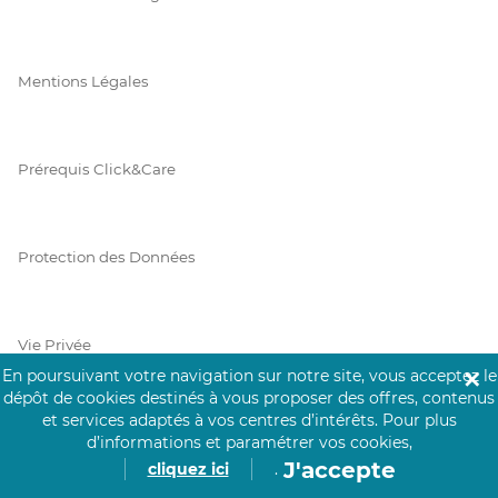
Mentions Légales
Prérequis Click&Care
Protection des Données
Vie Privée
En poursuivant votre navigation sur notre site, vous acceptez le
✕
dépôt de cookies destinés à vous proposer des offres, contenus
et services adaptés à vos centres d’intérêts.
Pour plus
d’informations et paramétrer vos cookies,
PAIEMENT SÉCURISÉ
J'accepte
cliquez ici
.
La collecte de vos informations de carte bancaire est cryptée