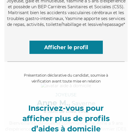
Joyeuse
, gaie et minutieuse, Yasmine a 5 ans d'expérience
et possède un BEP Carrières Sanitaires et Sociales (CSS).
Maitrisant bien les accidents vasculaires cérébraux et les
troubles gastro-intestinaux, Yasmine apporte ses services
de repas, activités, toilette/habillage et lessive/repassage*
Afficher le profil
Présentation déclarative du candidat, soumise à
vérification avant toute mise en relation
JOYEUSE
Anne M.,
Saverne
Inscrivez-vous pour
à 5km de chez Vous
afficher plus de profils
Bienveillante
, dévouée et communicative, Anne a 9 ans
d’aides à domicile
d'expérience et possède un diplôme d'Etat d'infirmier (DEI).