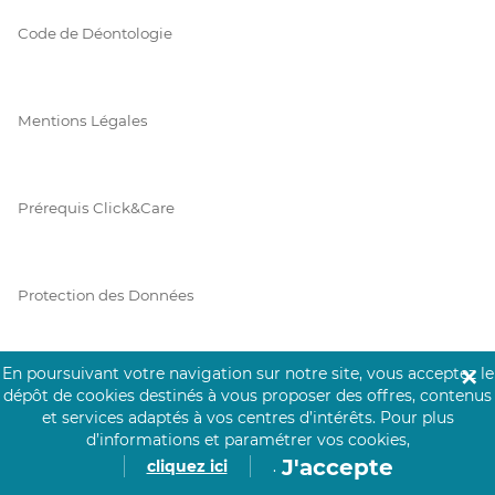
Code de Déontologie
Mentions Légales
Prérequis Click&Care
Protection des Données
En poursuivant votre navigation sur notre site, vous acceptez le
✕
Vie Privée
dépôt de cookies destinés à vous proposer des offres, contenus
et services adaptés à vos centres d’intérêts.
Pour plus
d’informations et paramétrer vos cookies,
J'accepte
cliquez ici
.
PAIEMENT SÉCURISÉ