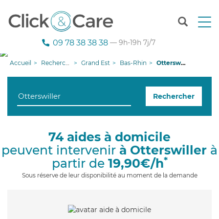
T
o
g
09 78 38 38 38
— 9h-19h 7j/7
g
l
Accueil
Recherche aide à domicile
Grand Est
Bas-Rhin
Otterswiller
e
n
a
Rechercher
v
i
g
a
74 aides à domicile
t
peuvent intervenir
à Otterswiller
à
i
o
*
partir de
19,90€/h
n
Sous réserve de leur disponibilité au moment de la demande