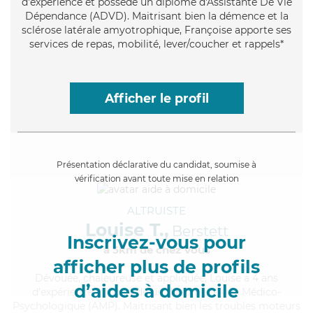
d'expérience et possède un diplôme d'Assistante De Vie
Dépendance (ADVD). Maitrisant bien la démence et la
sclérose latérale amyotrophique, Françoise apporte ses
services de repas, mobilité, lever/coucher et rappels*
Afficher le profil
Présentation déclarative du candidat, soumise à
vérification avant toute mise en relation
ALTRUISTE
Louise T.,
Berstett
Inscrivez-vous pour
à 5km de chez Vous
afficher plus de profils
Dévouée
, chaleureuse et appliquée, Louise a 4 ans
d’aides à domicile
d'expérience et possède un diplôme d'Aide Médico-
Psychologique (AMP). Maitrisant bien les troubles moteurs