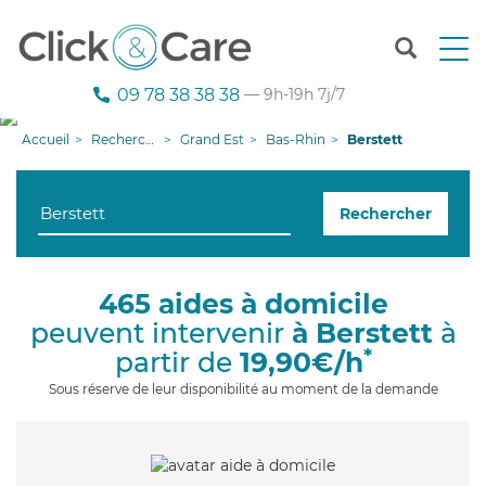
T
o
g
09 78 38 38 38
— 9h-19h 7j/7
g
l
Accueil
Recherche aide à domicile
Grand Est
Bas-Rhin
Berstett
e
n
a
Rechercher
v
i
g
a
465 aides à domicile
t
peuvent intervenir
à Berstett
à
i
o
*
partir de
19,90€/h
n
Sous réserve de leur disponibilité au moment de la demande