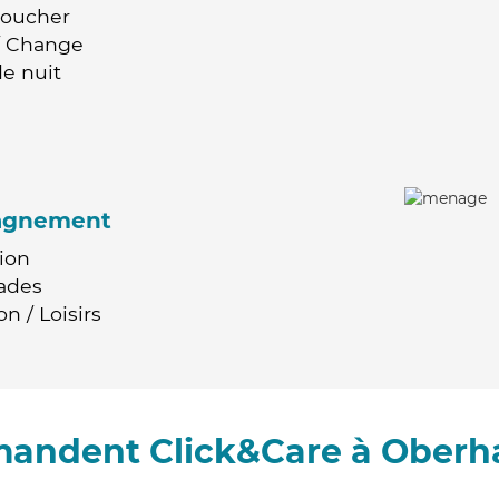
Coucher
 / Change
e nuit
agnement
ion
ades
n / Loisirs
mandent Click&Care à Ober