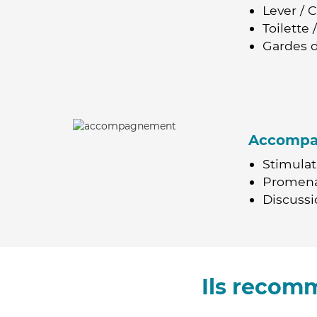
Lever / 
Toilette
Gardes d
Accomp
Stimulat
Promen
Discussio
Ils recom