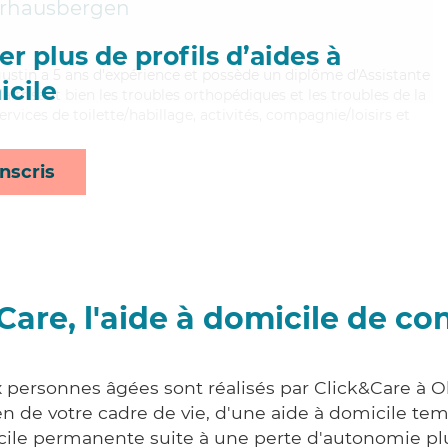
rhausbergen
r plus de profils d’aides à
Augustin a 5 ans d'expérience et possède un diplôme d'Assistante
cile
itrisant bien les troubles orthopédiques et les troubles de la
rvices de toilette/habillage, activités, compagnie/loisirs et
nscris
Care, l'aide à domicile de co
x personnes âgées sont réalisés par Click&Care à
 de votre cadre de vie, d'une aide à domicile tem
cile permanente suite à une perte d'autonomie pl