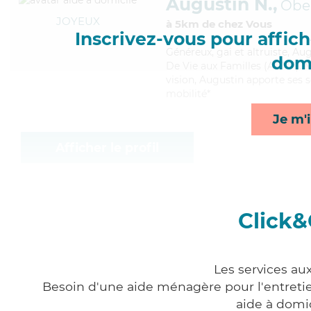
Augustin N.,
Obe
JOYEUX
à 5km de chez Vous
Inscrivez-vous pour affiche
Généreux
, gai et altruiste, 
domi
De Vie aux Familles (ADVF). Ma
vision, Augustin apporte ses se
mobilité*
Je m'i
Afficher le profil
Click&
Les services au
Besoin d'une aide ménagère pour l'entretien
aide à domi