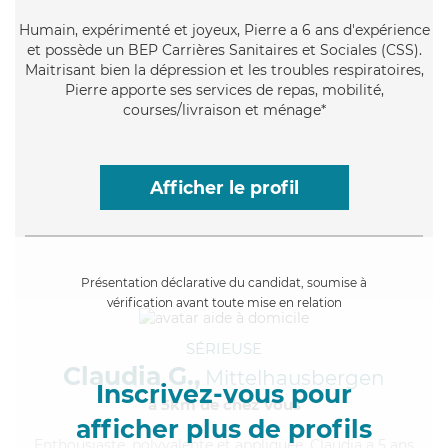
Humain
, expérimenté et joyeux, Pierre a 6 ans d'expérience
et possède un BEP Carrières Sanitaires et Sociales (CSS).
Maitrisant bien la dépression et les troubles respiratoires,
Pierre apporte ses services de repas, mobilité,
courses/livraison et ménage*
Afficher le profil
Présentation déclarative du candidat, soumise à
vérification avant toute mise en relation
SÉRIEUSE
Claudia G.,
Mittelhausbergen
Inscrivez-vous pour
à 5km de chez Vous
afficher plus de profils
Enthousiaste
, polyvalente et appliquée, Claudia a 5 ans