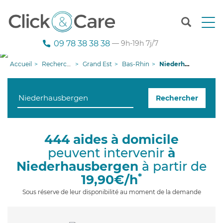
T
o
g
09 78 38 38 38
— 9h-19h 7j/7
g
l
Accueil
Recherche aide à domicile
Grand Est
Bas-Rhin
Niederhausbergen
e
n
a
Rechercher
v
i
g
a
444 aides à domicile
t
peuvent intervenir
à
i
o
Niederhausbergen
à partir de
n
*
19,90€/h
Sous réserve de leur disponibilité au moment de la demande