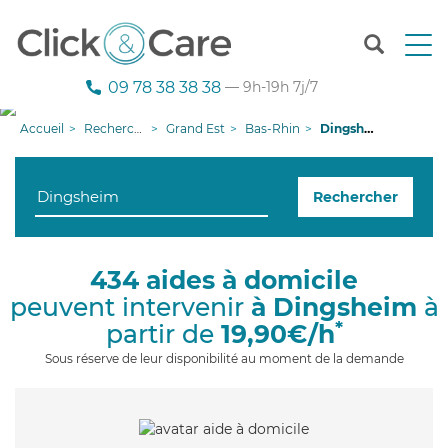
T
o
g
09 78 38 38 38
— 9h-19h 7j/7
g
l
Accueil
Recherche aide à domicile
Grand Est
Bas-Rhin
Dingsheim
e
n
a
Rechercher
v
i
g
a
434 aides à domicile
t
peuvent intervenir
à Dingsheim
à
i
o
*
partir de
19,90€/h
n
Sous réserve de leur disponibilité au moment de la demande