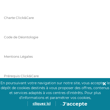
Charte Click&Care
Code de Déontologie
Mentions Légales
Prérequis Click&Care
En poursuivant votre navigation sur notre site, vous acceptez le
✕
dépôt de cookies destinés à vous proposer des offres, contenus
et services adaptés à vos centres d’intérêts.
Pour plus
Protection des Données
d’informations et paramétrer vos cookies,
J'accepte
cliquez ici
.