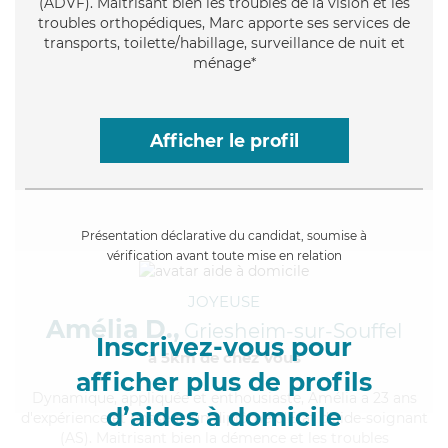
(ADVF). Maitrisant bien les troubles de la vision et les
troubles orthopédiques, Marc apporte ses services de
transports, toilette/habillage, surveillance de nuit et
ménage*
Afficher le profil
Présentation déclarative du candidat, soumise à
vérification avant toute mise en relation
JOYEUSE
Amélia D.,
Griesheim-sur-Souffel
Inscrivez-vous pour
à 5km de chez Vous
afficher plus de profils
Dynamique
, appliquée et enthousiaste, Amélia a 23 ans
d’aides à domicile
d'expérience et possède un diplôme d'Etat d'aide-soignant
(AS). Maitrisant bien la démence et les troubles