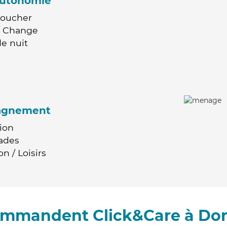
'autonomie
Coucher
 / Change
e nuit
agnement
ion
ades
n / Loisirs
commandent Click&Care à Dor