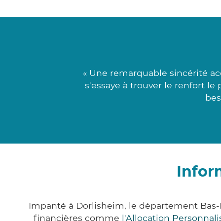
« Une remarquable sincérité ac
s'essaye à trouver le renfort le
bes
Infor
Impanté à Dorlisheim, le département Bas-
financières comme
l'Allocation Personna