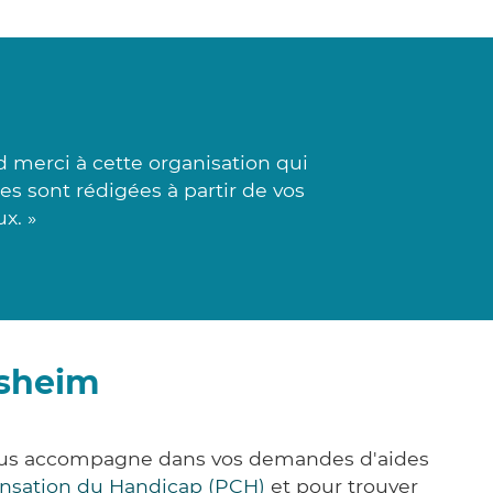
 merci à cette organisation qui
ses sont rédigées à partir de vos
x. »
isheim
 vous accompagne dans vos demandes d'aides
nsation du Handicap (PCH)
et pour trouver