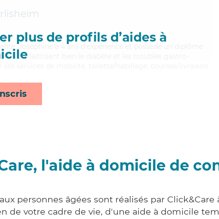
rlisheim
r plus de profils d’aides à
lente, Joséphine a 4 ans d'expérience et possède un diplôme
cile
AMP). Maitrisant bien le diabète et les troubles gastro-
 ses services de mobilité, toilette/habillage, courses/livraison
nscris
Care, l'aide à domicile de co
 aux personnes âgées sont réalisés par Click&Care 
 de votre cadre de vie, d'une aide à domicile tem