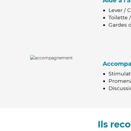
Aide à l
Lever / 
Toilette
Gardes d
Accomp
Stimulat
Promen
Discussio
Ils re