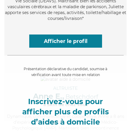
Vie Sociale (DEAVS). Maitrisant bien les accidents
vasculaires cérébraux et la maladie de parkinson, Juliette
apporte ses services de repas, activités, toilette/habillage et
courses/livraison*
Afficher le profil
Présentation déclarative du candidat, soumise à
vérification avant toute mise en relation
ALTRUISTE
Anne E.,
Betschdorf
Inscrivez-vous pour
à 5km de chez Vous
afficher plus de profils
Dynamique
, communicative et coopérative, Anne a 8 ans
d’aides à domicile
d'expérience et possède un diplôme d'Aide Médico-
Psychologique (AMP). Maitrisant bien l'incontinence