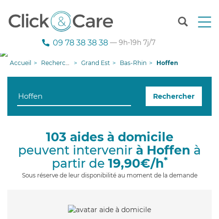
T
o
g
09 78 38 38 38
— 9h-19h 7j/7
g
l
Accueil
Recherche aide à domicile
Grand Est
Bas-Rhin
Hoffen
e
n
a
Rechercher
v
i
g
a
103 aides à domicile
t
peuvent intervenir
à Hoffen
à
i
o
*
partir de
19,90€/h
n
Sous réserve de leur disponibilité au moment de la demande