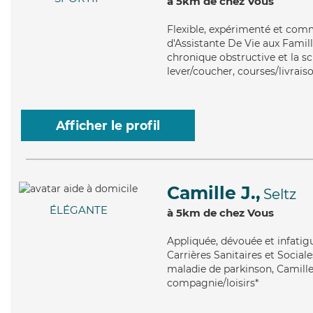
à 5km de chez Vous
Flexible
, expérimenté et comm
d'Assistante De Vie aux Fami
chronique obstructive et la s
lever/coucher, courses/livraiso
Afficher le profil
Camille J.,
Seltz
ÉLÉGANTE
à 5km de chez Vous
Appliquée
, dévouée et infati
Carrières Sanitaires et Sociale
maladie de parkinson, Camille
compagnie/loisirs*