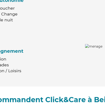
'autonomie
Coucher
 / Change
e nuit
agnement
ion
ades
n / Loisirs
commandent Click&Care à B