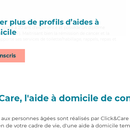
r plus de profils d’aides à
e, André a 20 ans d'expérience et possède un diplôme
cile
es (ADVF). Maitrisant bien la rémission de cancer et la
porte ses services de toilette/habillage, rappels, repas et
nscris
Care, l'aide à domicile de co
s aux personnes âgées sont réalisés par Click&Care
 de votre cadre de vie, d'une aide à domicile tem