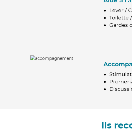
Aide à l
Lever / 
Toilette
Gardes d
Accomp
Stimulat
Promen
Discussio
Ils re