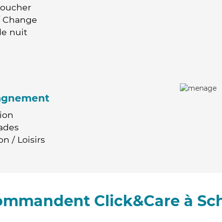
Coucher
 / Change
e nuit
agnement
ion
ades
n / Loisirs
commandent Click&Care à Sch