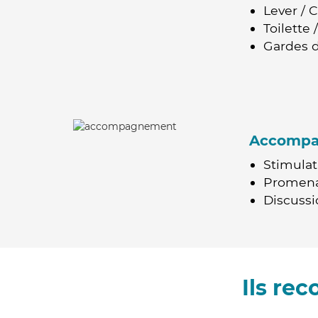
Lever / 
Toilette
Gardes d
Accomp
Stimulat
Promen
Discussio
Ils re