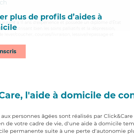
ch
r plus de profils d’aides à
, Laurent a 11 ans d'expérience et possède un diplôme d'État
cile
VS). Maitrisant bien les soins palliatifs et la dépression,
e lever/coucher, courses/livraison, lessive/repassage et
nscris
Care, l'aide à domicile de co
 aux personnes âgées sont réalisés par Click&Care 
 de votre cadre de vie, d'une aide à domicile tem
cile permanente suite à une perte d'autonomie pl