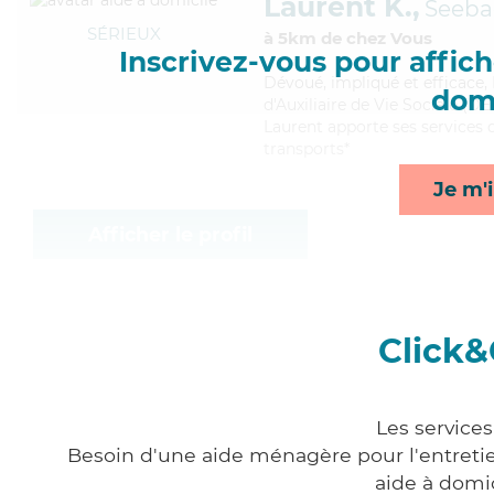
Laurent K.,
Seeba
SÉRIEUX
à 5km de chez Vous
Inscrivez-vous pour affiche
Dévoué
, impliqué et efficace
domi
d'Auxiliaire de Vie Sociale (DEA
Laurent apporte ses services d
transports*
Je m'i
Afficher le profil
Click&
Les services
Besoin d'une aide ménagère pour l'entretien
aide à domi