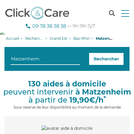
T
o
g
09 78 38 38 38
— 9h-19h 7j/7
g
l
Accueil
Recherche aide à domicile
Grand Est
Bas-Rhin
Matzenheim
e
n
a
Rechercher
v
i
g
a
130 aides à domicile
t
peuvent intervenir
à Matzenheim
i
o
*
à partir de
19,90€/h
n
Sous réserve de leur disponibilité au moment de la demande