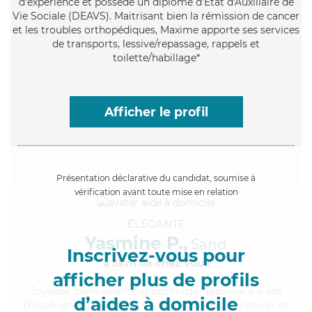
d'expérience et possède un diplôme d'État d'Auxiliaire de
Vie Sociale (DEAVS). Maitrisant bien la rémission de cancer
et les troubles orthopédiques, Maxime apporte ses services
de transports, lessive/repassage, rappels et
toilette/habillage*
Afficher le profil
Présentation déclarative du candidat, soumise à
vérification avant toute mise en relation
ÉLÉGANTE
Yasmine P.,
Sand
Inscrivez-vous pour
à 5km de chez Vous
afficher plus de profils
Joyeuse
, bienveillante et optimiste, Yasmine a 4 ans
d’aides à domicile
d'expérience et possède un BEP Carrières Sanitaires et