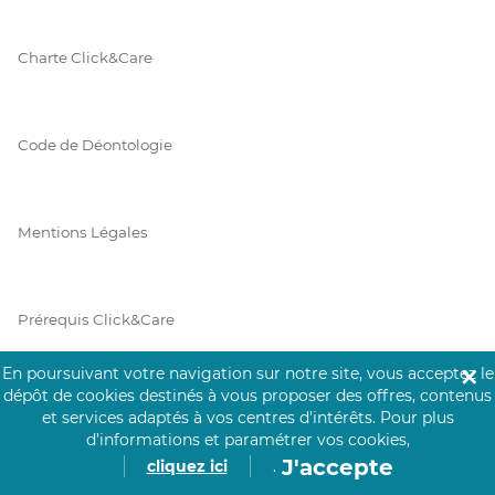
Charte Click&Care
Code de Déontologie
Mentions Légales
Prérequis Click&Care
En poursuivant votre navigation sur notre site, vous acceptez le
✕
dépôt de cookies destinés à vous proposer des offres, contenus
Protection des Données
et services adaptés à vos centres d’intérêts.
Pour plus
d’informations et paramétrer vos cookies,
J'accepte
cliquez ici
.
Vie Privée