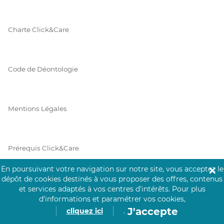
Charte Click&Care
Code de Déontologie
Mentions Légales
Prérequis Click&Care
En poursuivant votre navigation sur notre site, vous acceptez le
✕
dépôt de cookies destinés à vous proposer des offres, contenus
Protection des Données
et services adaptés à vos centres d’intérêts.
Pour plus
d’informations et paramétrer vos cookies,
J'accepte
cliquez ici
.