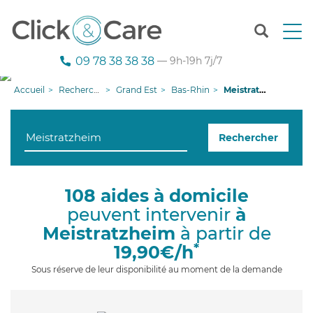
T
o
g
09 78 38 38 38
— 9h-19h 7j/7
g
l
Accueil
Recherche aide à domicile
Grand Est
Bas-Rhin
Meistratzheim
e
n
a
Rechercher
v
i
g
a
108 aides à domicile
t
peuvent intervenir
à
i
o
Meistratzheim
à partir de
n
*
19,90€/h
Sous réserve de leur disponibilité au moment de la demande