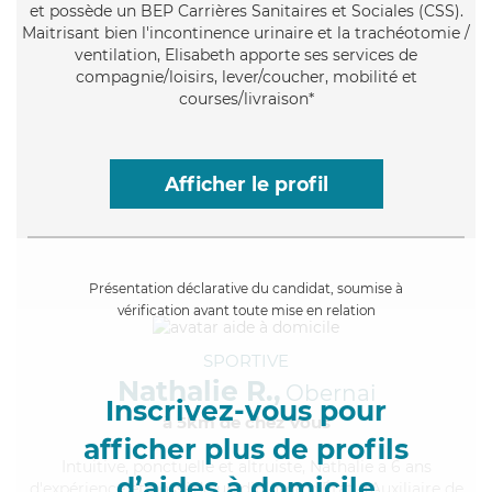
et possède un BEP Carrières Sanitaires et Sociales (CSS).
Maitrisant bien l'incontinence urinaire et la trachéotomie /
ventilation, Elisabeth apporte ses services de
compagnie/loisirs, lever/coucher, mobilité et
courses/livraison*
Afficher le profil
Présentation déclarative du candidat, soumise à
vérification avant toute mise en relation
SPORTIVE
Nathalie R.,
Obernai
Inscrivez-vous pour
à 5km de chez Vous
afficher plus de profils
Intuitive
, ponctuelle et altruiste, Nathalie a 6 ans
d’aides à domicile
d'expérience et possède un diplôme d'État d'Auxiliaire de