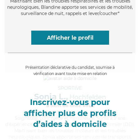
Maitrisant bien les troubles respiratoires et les troubles
neurologiques, Blandine apporte ses services de mobilité,
surveillance de nuit, rappels et lever/coucher*
Afficher le profil
Présentation déclarative du candidat, soumise à
vérification avant toute mise en relation
SPORTIVE
Sonia L.,
Hochfelden
Inscrivez-vous pour
à 5km de chez Vous
afficher plus de profils
Soigneuse
, ponctuelle et minutieuse, Sonia a 9 ans
d’aides à domicile
d'expérience et possède un diplôme d'Etat d'infirmier (DEI).
Maitrisant bien les troubles moteurs et les troubles
neurologiques, Sonia apporte ses services de transports,