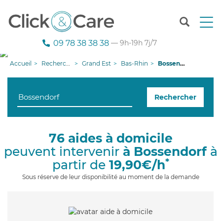
T
o
g
09 78 38 38 38
— 9h-19h 7j/7
g
l
Accueil
Recherche aide à domicile
Grand Est
Bas-Rhin
Bossendorf
e
n
a
Rechercher
v
i
g
a
76 aides à domicile
t
peuvent intervenir
à Bossendorf
à
i
o
*
partir de
19,90€/h
n
Sous réserve de leur disponibilité au moment de la demande