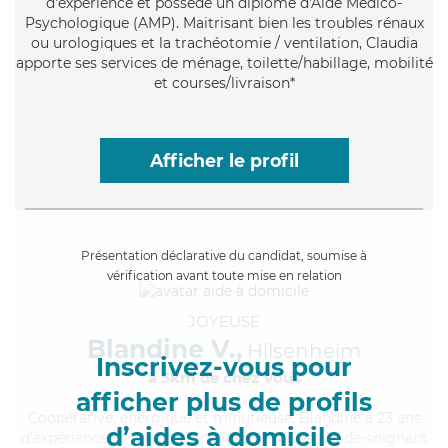
d'expérience et possède un diplôme d'Aide Médico-
Psychologique (AMP). Maitrisant bien les troubles rénaux
ou urologiques et la trachéotomie / ventilation, Claudia
apporte ses services de ménage, toilette/habillage, mobilité
et courses/livraison*
Afficher le profil
Présentation déclarative du candidat, soumise à
vérification avant toute mise en relation
JOYEUSE
Blandine V.,
Hilsenheim
Inscrivez-vous pour
à 5km de chez Vous
afficher plus de profils
Coopérative
, énergique et minutieuse, Blandine a 23 ans
d’aides à domicile
d'expérience et possède un diplôme d'Etat d'aide-soignant