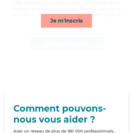
(AS). Maitrisant bien les troubles respiratoires et les
troubles rénaux ou urologiques, Blandine apporte ses
services de transports, ménage, toilette/habillage et
Je m'inscris
lever/coucher*
Afficher le profil
Comment pouvons-
nous vous aider ?
Avec un réseau de plus de 180 000 professionnels,