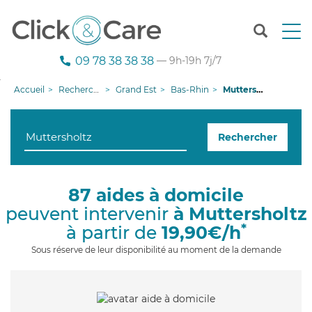
T
o
g
09 78 38 38 38
— 9h-19h 7j/7
g
l
Accueil
Recherche aide à domicile
Grand Est
Bas-Rhin
Muttersholtz
e
n
a
Rechercher
v
i
g
a
87 aides à domicile
t
peuvent intervenir
à Muttersholtz
i
o
*
à partir de
19,90€/h
n
Sous réserve de leur disponibilité au moment de la demande