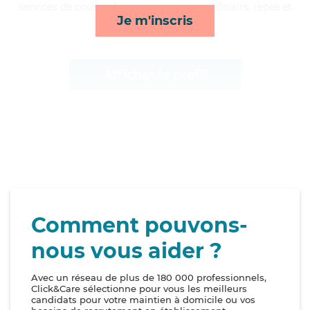
services de courses/livraison, compagnie/loisirs, repas et
Je m'inscris
lever/coucher*
Afficher le profil
Comment pouvons-
nous vous aider ?
Avec un réseau de plus de 180 000 professionnels,
Click&Care sélectionne pour vous les meilleurs
candidats pour votre maintien à domicile ou vos