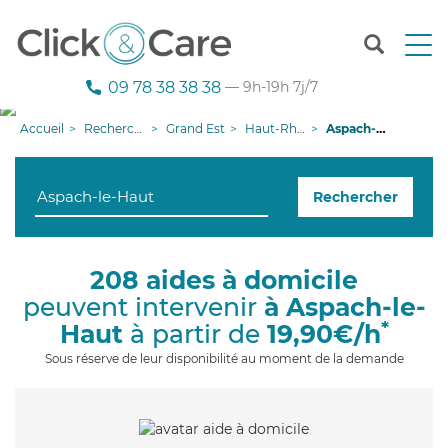
T
o
g
09 78 38 38 38
— 9h-19h 7j/7
g
l
Accueil
Recherche aide à domicile
Grand Est
Haut-Rhin
Aspach-le-Haut
e
n
a
Rechercher
v
i
g
a
208 aides à domicile
t
peuvent intervenir
à Aspach-le-
i
o
*
Haut
à partir de
19,90€/h
n
Sous réserve de leur disponibilité au moment de la demande