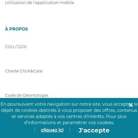
Utilisation de l'application mobile
À PROPOS
CGU / GGV
Charte Click&Care
Code de Déontologie
En poursuivant votre navigation sur notre site, vous acceptez le
✕
dépôt de cookies destinés à vous proposer des offres, contenus
et services adaptés à vos centres d’intérêts.
Pour plus
Mentions Légales
d’informations et paramétrer vos cookies,
J'accepte
cliquez ici
.