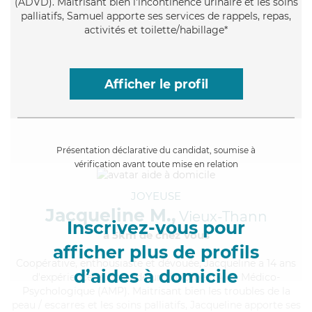
(ADVD). Maitrisant bien l'incontinence urinaire et les soins
palliatifs, Samuel apporte ses services de rappels, repas,
activités et toilette/habillage*
Afficher le profil
Présentation déclarative du candidat, soumise à
vérification avant toute mise en relation
JOYEUSE
Jacqueline M.,
Vieux-Thann
Inscrivez-vous pour
à 5km de chez Vous
afficher plus de profils
Coopérative
, enthousiaste et dévouée, Jacqueline a 14 ans
d’aides à domicile
d'expérience et possède un diplôme d'Aide Médico-
Psychologique (AMP). Maitrisant bien les troubles de la
peau / escarres et les soins palliatifs, Jacqueline apporte ses