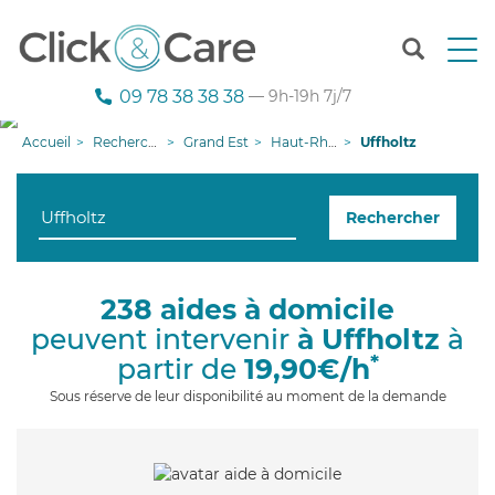
T
o
g
09 78 38 38 38
— 9h-19h 7j/7
g
l
Accueil
Recherche aide à domicile
Grand Est
Haut-Rhin
Uffholtz
e
n
a
Rechercher
v
i
g
a
238 aides à domicile
t
peuvent intervenir
à Uffholtz
à
i
o
*
partir de
19,90€/h
n
Sous réserve de leur disponibilité au moment de la demande