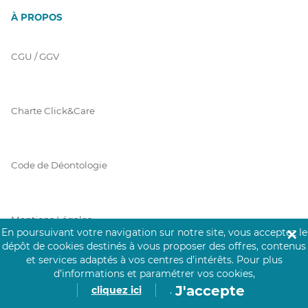
À PROPOS
CGU / GGV
Charte Click&Care
Code de Déontologie
Mentions Légales
En poursuivant votre navigation sur notre site, vous acceptez le
✕
dépôt de cookies destinés à vous proposer des offres, contenus
et services adaptés à vos centres d’intérêts.
Pour plus
d’informations et paramétrer vos cookies,
Prérequis Click&Care
J'accepte
cliquez ici
.