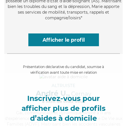
possède un diplôme d'Etat d'aide-soignant (AS). Maitrisant
bien les troubles du sang et la dépression, Marie apporte
ses services de mobilité, transports, rappels et
compagnie/loisirs*
Afficher le profil
Présentation déclarative du candidat, soumise à
vérification avant toute mise en relation
ALTRUISTE
André U.,
Cernay
Inscrivez-vous pour
à 5km de chez Vous
afficher plus de profils
Gai
, communicatif et dynamique, André a 11 ans
d’aides à domicile
d'expérience et possède un diplôme d'Assistante De Vie aux
Familles (ADVF). Maitrisant bien les accidents vasculaires