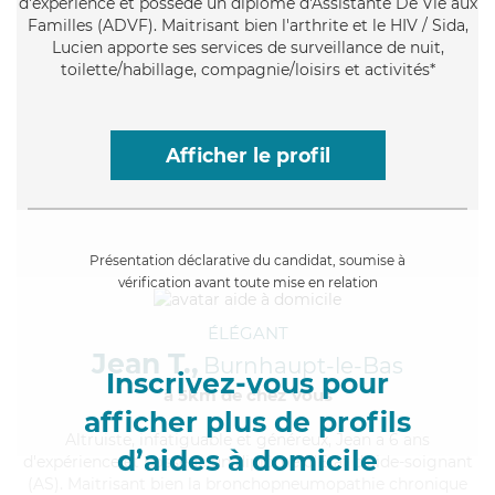
d'expérience et possède un diplôme d'Assistante De Vie aux
Familles (ADVF). Maitrisant bien l'arthrite et le HIV / Sida,
Lucien apporte ses services de surveillance de nuit,
toilette/habillage, compagnie/loisirs et activités*
Afficher le profil
Présentation déclarative du candidat, soumise à
vérification avant toute mise en relation
ÉLÉGANT
Jean T.,
Burnhaupt-le-Bas
Inscrivez-vous pour
à 5km de chez Vous
afficher plus de profils
Altruiste
, infatiguable et généreux, Jean a 6 ans
d’aides à domicile
d'expérience et possède un diplôme d'Etat d'aide-soignant
(AS). Maitrisant bien la bronchopneumopathie chronique