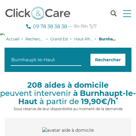
T
o
g
09 78 38 38 38
— 9h-19h 7j/7
g
l
Accueil
Recherche aide à domicile
Grand Est
Haut-Rhin
Burnhaupt-le-Haut
e
n
a
Rechercher
v
i
g
a
208 aides à domicile
t
peuvent intervenir
à Burnhaupt-le-
i
o
*
Haut
à partir de
19,90€/h
n
Sous réserve de leur disponibilité au moment de la demande