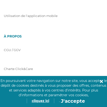
Utilisation de l'application mobile
À PROPOS
CGU / GGV
Charte Click&Care
En poursuivant votre navigation sur notre site, vous acceptez le
✕
dépôt de cookies destinés à vous proposer des offres, contenus
Code de Déontologie
et services adaptés à vos centres d’intérêts.
Pour plus
d’informations et paramétrer vos cookies,
J'accepte
cliquez ici
.
Mentions Légales