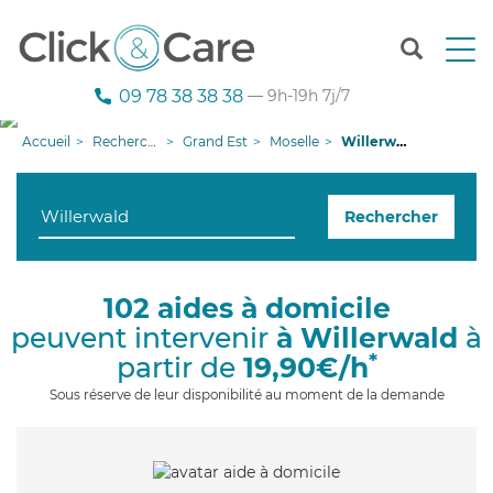
T
o
g
09 78 38 38 38
— 9h-19h 7j/7
g
l
Accueil
Recherche aide à domicile
Grand Est
Moselle
Willerwald
e
n
a
Rechercher
v
i
g
a
102 aides à domicile
t
peuvent intervenir
à Willerwald
à
i
o
*
partir de
19,90€/h
n
Sous réserve de leur disponibilité au moment de la demande