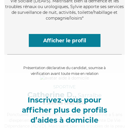
Vie Sociale (DEAVS). Maitrisant bien la démence et les
troubles rénaux ou urologiques, Sylvie apporte ses services
de surveillance de nuit, activités, toilette/habillage et
compagnie/loisirs*
Afficher le profil
Présentation déclarative du candidat, soumise à
vérification avant toute mise en relation
SPORTIVE
Catherine D.,
Sarralbe
Inscrivez-vous pour
à 5km de chez Vous
afficher plus de profils
Ponctuelle
, polyvalente et bienveillante, Catherine a 5 ans
d’aides à domicile
d'expérience et possède un diplôme d'Assistante De Vie
Dépendance (ADVD). Maitrisant bien les troubles de la peau