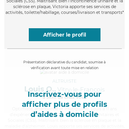
Sociales (CSS). Maitrisant bien l'incontinence urinaire et la
sclérose en plaque, Victoria apporte ses services de
activités, toilette/habillage, courses/livraison et transports*
Afficher le profil
Présentation déclarative du candidat, soumise à
vérification avant toute mise en relation
ALTRUISTE
Louis O.,
Vitry-le-François
Inscrivez-vous pour
à 5km de chez Vous
afficher plus de profils
Optimiste
, attentionné et infatiguable, Louis a 11 ans
d’aides à domicile
d'expérience et possède un BEP Carrières Sanitaires et
Sociales (CSS). Maitrisant bien la sclérose en plaque et la
maladie d'alzheimer, Louis apporte ses services de activités,