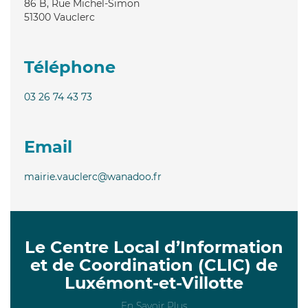
86 B, Rue Michel-Simon
51300
Vauclerc
Téléphone
03 26 74 43 73
Email
mairie.vauclerc@wanadoo.fr
Le Centre Local d’Information
et de Coordination (CLIC) de
Luxémont-et-Villotte
En Savoir Plus