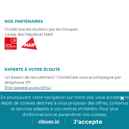
NOS PARTENAIRES
Click&Care est soutenu par les Groupes
Caisse des Dépôts et MAIF.
EXPERTS À VOTRE ÉCOUTE
Un besoin de recrutement ? Click&Care vous accompagne par
téléphone 7/7
.
Être rappelé aujourd'hui
En poursuivant votre navigation sur notre site, vous acceptez le
✕
dépôt de cookies destinés à vous proposer des offres, contenus
T
É
MOIGNAGES CLIENTS
et services adaptés à vos centres d’intérêts.
Pour plus
d’informations et paramétrer vos cookies,
4,6
/5
J'accepte
cliquez ici
.
Avis clients
récoltés sur
Google