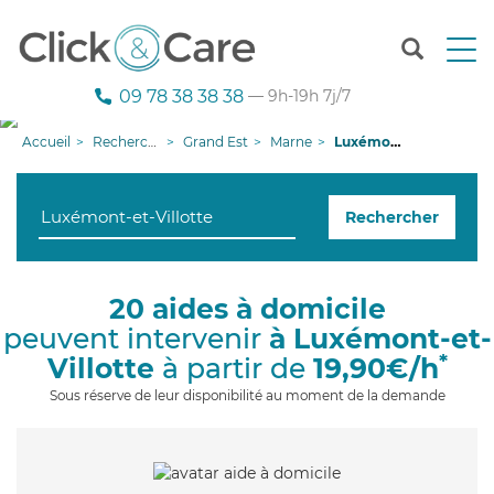
T
o
g
09 78 38 38 38
— 9h-19h 7j/7
g
l
Accueil
Recherche aide à domicile
Grand Est
Marne
Luxémont-et-Villotte
e
n
a
Rechercher
v
i
g
a
20 aides à domicile
t
peuvent intervenir
à Luxémont-et-
i
o
*
Villotte
à partir de
19,90€/h
n
Sous réserve de leur disponibilité au moment de la demande