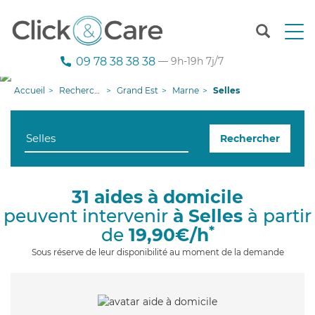
T
o
g
09 78 38 38 38
— 9h-19h 7j/7
g
l
Accueil
Recherche aide à domicile
Grand Est
Marne
Selles
e
n
a
Rechercher
v
i
g
a
31 aides à domicile
t
peuvent intervenir
à Selles
à partir
i
o
*
de
19,90€/h
n
Sous réserve de leur disponibilité au moment de la demande