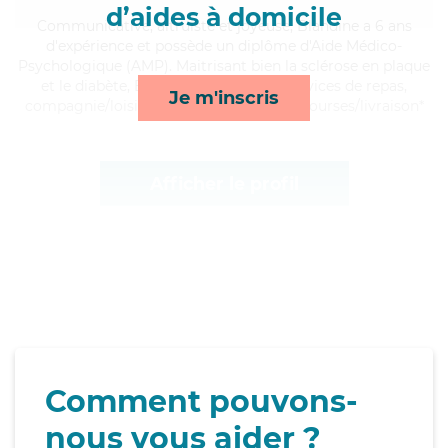
d’aides à domicile
Communicative
, altruiste et joyeuse, Blandine a 6 ans
d'expérience et possède un diplôme d'Aide Médico-
Psychologique (AMP). Maitrisant bien la sclérose en plaque
et le diabète, Blandine apporte ses services de repas,
Je m'inscris
compagnie/loisirs, lessive/repassage et courses/livraison*
Afficher le profil
Comment pouvons-
nous vous aider ?