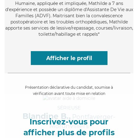
Humaine
, appliquée et impliquée, Mathilde a 7 ans
d'expérience et possède un diplôme d'Assistante De Vie aux
Familles (ADVF). Maitrisant bien la convalescence
postopératoire et les troubles orthopédiques, Mathilde
apporte ses services de lessive/repassage, courses/livraison,
toilette/habillage et rappels*
Afficher le profil
Présentation déclarative du candidat, soumise à
vérification avant toute mise en relation
SÉRIEUSE
Blandine B.,
Pontfaverger-
Inscrivez-vous pour
Moronvilliers
afficher plus de profils
à 5km de chez Vous