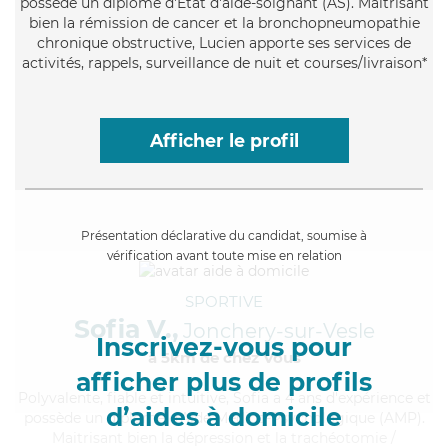
possède un diplôme d'Etat d'aide-soignant (AS). Maitrisant
bien la rémission de cancer et la bronchopneumopathie
chronique obstructive, Lucien apporte ses services de
activités, rappels, surveillance de nuit et courses/livraison*
Afficher le profil
Présentation déclarative du candidat, soumise à
vérification avant toute mise en relation
SPORTIVE
Sofia V.,
Jonchery-sur-Vesle
Inscrivez-vous pour
à 5km de chez Vous
afficher plus de profils
Polyvalente
, fiable et intuitive, Sofia a 4 ans d'expérience et
d’aides à domicile
possède un diplôme d'Aide Médico-Psychologique (AMP).
Maitrisant bien la dépression et la trachéotomie /