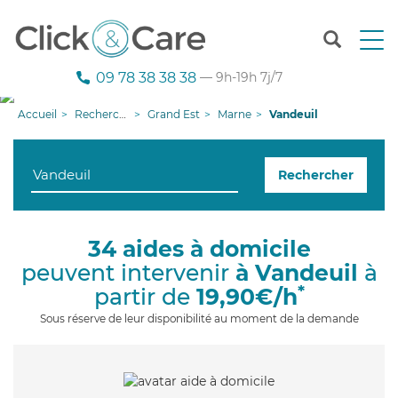
T
o
g
09 78 38 38 38
— 9h-19h 7j/7
g
l
Accueil
Recherche aide à domicile
Grand Est
Marne
Vandeuil
e
n
a
Rechercher
v
i
g
a
34 aides à domicile
t
peuvent intervenir
à Vandeuil
à
i
o
*
partir de
19,90€/h
n
Sous réserve de leur disponibilité au moment de la demande