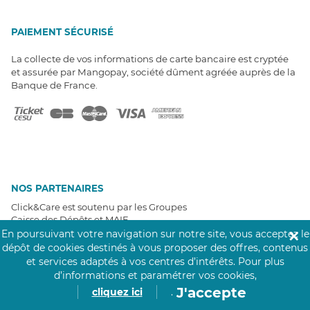
PAIEMENT SÉCURISÉ
La collecte de vos informations de carte bancaire est cryptée
et assurée par Mangopay, société dûment agréée auprès de la
Banque de France.
NOS PARTENAIRES
Click&Care est soutenu par les Groupes
Caisse des Dépôts et MAIF.
En poursuivant votre navigation sur notre site, vous acceptez le
✕
dépôt de cookies destinés à vous proposer des offres, contenus
et services adaptés à vos centres d’intérêts.
Pour plus
d’informations et paramétrer vos cookies,
J'accepte
cliquez ici
.
EXPERTS À VOTRE ÉCOUTE