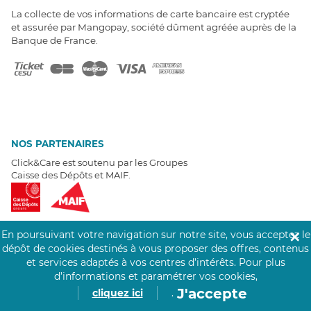
La collecte de vos informations de carte bancaire est cryptée
et assurée par Mangopay, société dûment agréée auprès de la
Banque de France.
NOS PARTENAIRES
Click&Care est soutenu par les Groupes
Caisse des Dépôts et MAIF.
En poursuivant votre navigation sur notre site, vous acceptez le
✕
dépôt de cookies destinés à vous proposer des offres, contenus
EXPERTS À VOTRE ÉCOUTE
et services adaptés à vos centres d’intérêts.
Pour plus
d’informations et paramétrer vos cookies,
Un besoin de recrutement ? Click&Care vous accompagne par
téléphone 7/7
.
J'accepte
cliquez ici
.
Être rappelé aujourd'hui