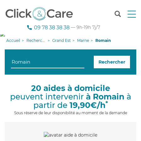
T
o
g
09 78 38 38 38
— 9h-19h 7j/7
g
l
Accueil
Recherche aide à domicile
Grand Est
Marne
Romain
e
n
a
Rechercher
v
i
g
a
20 aides à domicile
t
peuvent intervenir
à Romain
à
i
o
*
partir de
19,90€/h
n
Sous réserve de leur disponibilité au moment de la demande