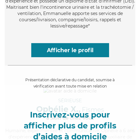
d'expérience et possède un diplôme d'Etat d'infirmier (DEI).
Maitrisant bien l'incontinence urinaire et la trachéotomie /
ventilation, Emmanuelle apporte ses services de
courses/livraison, compagnie/loisirs, rappels et
lessive/repassage*
Afficher le profil
Présentation déclarative du candidat, soumise à
vérification avant toute mise en relation
SÉRIEUSE
Ophélie X.,
Fismes
Inscrivez-vous pour
à 5km de chez Vous
afficher plus de profils
Humaine
, expérimentée et communicative, Ophélie a 6 ans
d’aides à domicile
d'expérience et possède un diplôme d'État d'Auxiliaire de