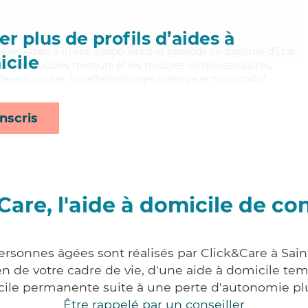
r plus de profils d’aides à
uable, Alban a 10 ans d'expérience et possède un diplôme d'Etat
cile
ien les troubles moteurs et les troubles cardiovasculaires,
lever/coucher, toilette/habillage, ménage et transports*
nscris
Care, l'aide à domicile de co
personnes âgées sont réalisés par Click&Care à Sai
 de votre cadre de vie, d'une aide à domicile tem
cile permanente suite à une perte d'autonomie pl
Être rappelé par un conseiller