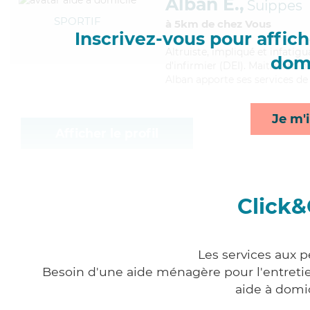
Alban E.,
Suippes
SPORTIF
à 5km de chez Vous
Inscrivez-vous pour affiche
Altruiste
, impliqué et infatig
domi
d'infirmier (DEI). Maitrisant b
Alban apporte ses services de 
Je m'i
Afficher le profil
Click&
Les services aux 
Besoin d'une aide ménagère pour l'entretien
aide à domi