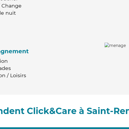
 / Change
e nuit
agnement
ion
ades
n / Loisirs
ndent Click&Care à Saint-Re