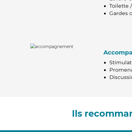
Toilette
Gardes d
Accomp
Stimulat
Promen
Discussio
Ils recomma